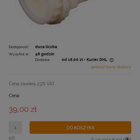
Dostępność:
duża liczba
Wysyłka w:
48 godzin
Dostawa:
od 18,00 zł
- Kurier DHL
Cena nie zawiera ewentualnych kosztów płatności
sprawdź formy dostawy
Cena zawiera 23% VAT,
Cena:
39,00 zł
DO KOSZYKA
szt.
Zyskujesz
3
pkt [
?
]