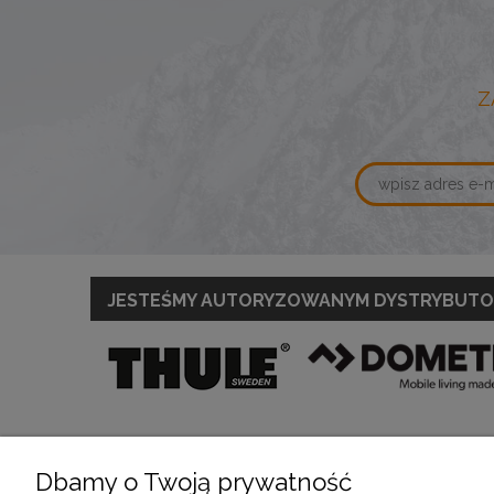
Z
JESTEŚMY AUTORYZOWANYM DYSTRYBUT
Dbamy o Twoją prywatność