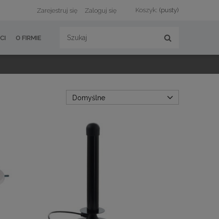
Koszyk:
(pusty)
Zarejestruj się
Zaloguj się
CI
O FIRMIE