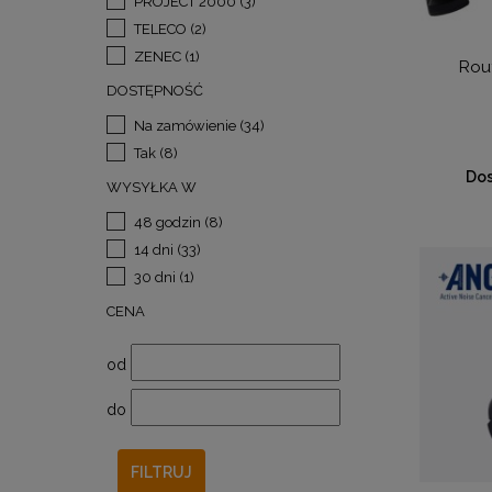
PROJECT 2000
(3)
TELECO
(2)
ZENEC
(1)
Rout
DOSTĘPNOŚĆ
Na zamówienie
(34)
Tak
(8)
Dos
WYSYŁKA W
48 godzin
(8)
14 dni
(33)
30 dni
(1)
CENA
od
do
FILTRUJ