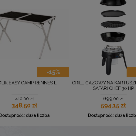
-15%
OLIK EASY CAMP RENNES L
GRILL GAZOWY NA KARTUSZ
SAFARI CHEF 30 HP
410,00 zł
699,00 zł
348,50 zł
594,15 zł
Dostępność:
duża liczba
Dostępność:
duża licz