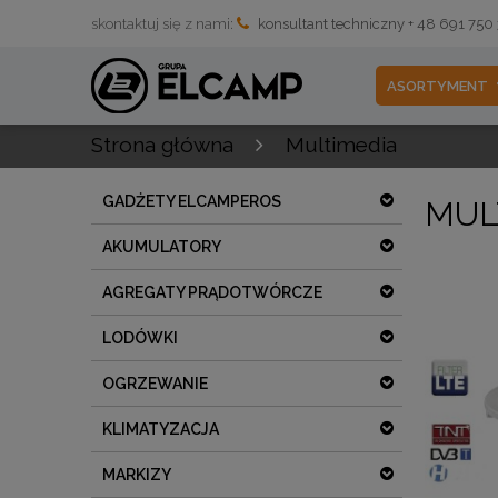
skontaktuj się z nami:
konsultant techniczny + 48 691 750
ASORTYMENT
Strona główna
Multimedia
GADŻETY ELCAMPEROS
MUL
AKUMULATORY
AGREGATY PRĄDOTWÓRCZE
LODÓWKI
OGRZEWANIE
KLIMATYZACJA
MARKIZY