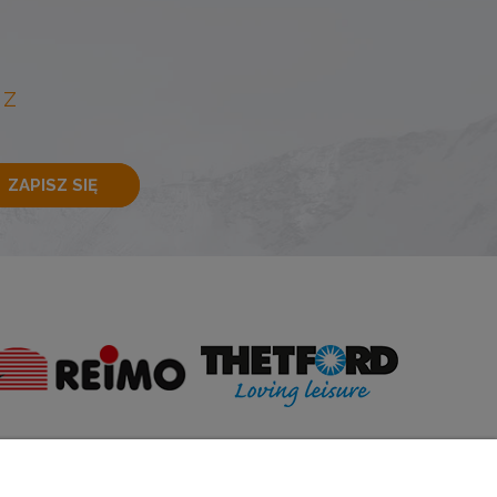
 Z
ZAPISZ SIĘ