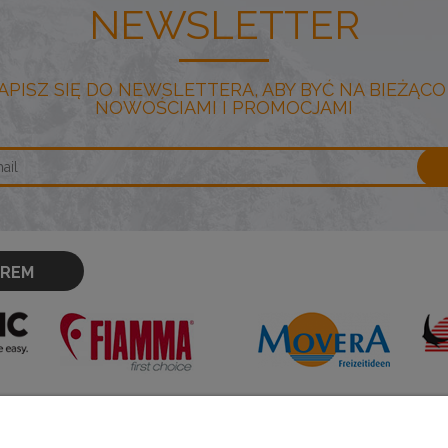
NEWSLETTER
APISZ SIĘ DO NEWSLETTERA, ABY BYĆ NA BIEŻĄCO
NOWOŚCIAMI I PROMOCJAMI
OREM