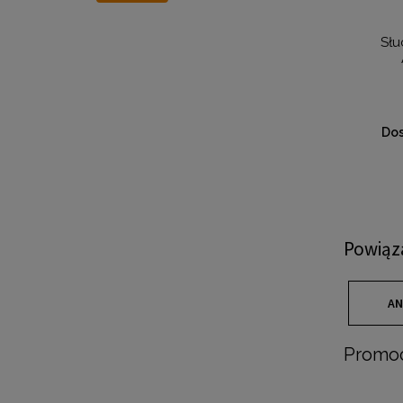
Sł
Dos
Powiąz
AN
Promoc