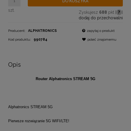
DO KOSZYKA
szt.
Zyskujesz
688
pkt [
?
]
dodaj do przechowalni
Producent:
ALPHATRONICS
zapytaj o produkt
Kod produktu:
990784
poleć znajomemu
Opis
Router Alphatronics STREAM 5G
Alphatronics STREAM 5G
Pierwsze rozwiązanie 5G WIFI/LTE!