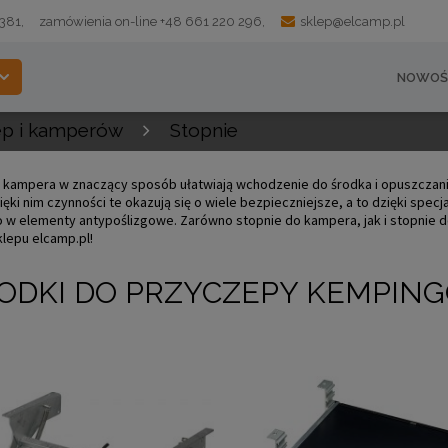
 381,
zamówienia on-line +48 661 220 296,
sklep@elcamp.pl
NOWOŚ
ep i kamperów
Stopnie
 kampera w znaczący sposób ułatwiają wchodzenie do środka i opuszczani
ięki nim czynności te okazują się o wiele bezpieczniejsze, a to dzięki spec
w elementy antypoślizgowe. Zarówno stopnie do kampera, jak i stopnie 
klepu elcamp.pl!
ODKI DO PRZYCZEPY KEMPIN