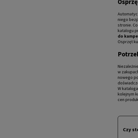
Osprzę
Automatyc
niego bezp
stronie. C
katalogu 
do kampe
Osprzęt ku
Potrze
Niezależni
w zakupach
nowego poj
doświadcze
W kataloga
kolejnym k
cen produ
Czy st