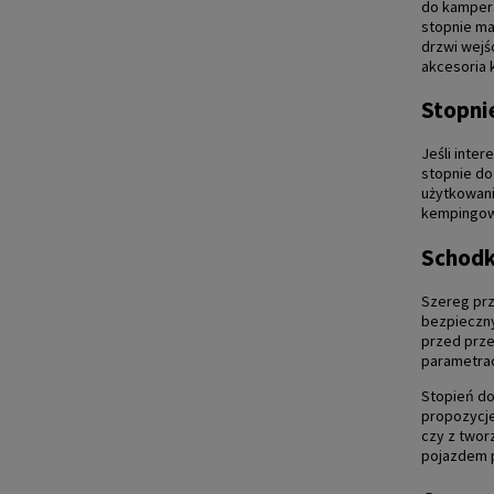
do kampera
stopnie ma
drzwi wejś
akcesoria
Stopni
Jeśli inte
stopnie do
użytkowani
kempingowe
Schodk
Szereg prz
bezpieczny
przed prze
parametrac
Stopień do
propozycje
czy z twor
pojazdem p