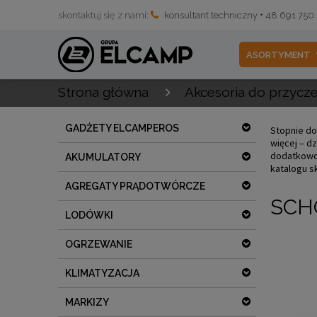
skontaktuj się z nami:
konsultant techniczny + 48 691 750
ASORTYMENT
Strona główna
Akcesoria do przycz
GADŻETY ELCAMPEROS
Stopnie do
więcej – dz
dodatkowo 
AKUMULATORY
katalogu s
AGREGATY PRĄDOTWÓRCZE
SCH
LODÓWKI
OGRZEWANIE
KLIMATYZACJA
MARKIZY