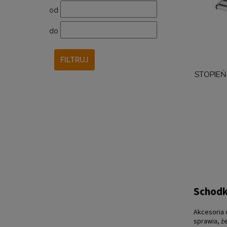
od
do
FILTRUJ
STOPIEŃ
Schodk
Akcesoria
sprawia, ż