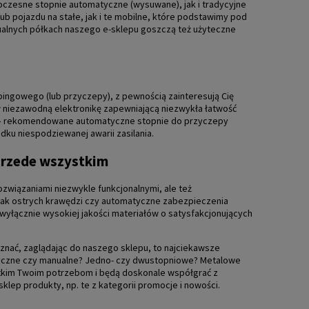
zesne stopnie automatyczne (wysuwane), jak i tradycyjne
b pojazdu na stałe, jak i te mobilne, które podstawimy pod
tualnych półkach naszego e-sklepu goszczą też użyteczne
pingowego (lub przyczepy), z pewnością zainteresują Cię
niezawodną elektronikę zapewniającą niezwykła łatwość
ć – rekomendowane automatyczne stopnie do przyczepy
ku niespodziewanej awarii zasilania.
przede wszystkim
związaniami niezwykle funkcjonalnymi, ale też
brak ostrych krawędzi czy automatyczne zabezpieczenia
wyłącznie wysokiej jakości materiałów o satysfakcjonujących
znać, zaglądając do naszego sklepu, to najciekawsze
yczne czy manualne? Jedno- czy dwustopniowe? Metalowe
tkim Twoim potrzebom i będą doskonale współgrać z
lep produkty, np. te z kategorii
promocje
i
nowości
.