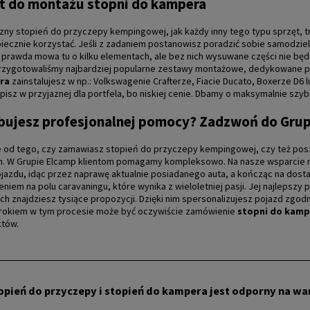
t do montażu stopni do kampera
zny stopień do przyczepy kempingowej
, jak każdy inny tego typu sprzęt
iecznie korzystać. Jeśli z zadaniem postanowisz poradzić sobie samodzieln
o prawda mowa tu o kilku elementach, ale bez nich wysuwane części nie będ
przygotowaliśmy najbardziej popularne zestawy montażowe, dedykowane 
ra
zainstalujesz w np.: Volkswagenie Crafterze, Fiacie Ducato, Boxerze D6
pisz w przyjaznej dla portfela, bo niskiej cenie. Dbamy o maksymalnie szy
bujesz profesjonalnej pomocy? Zadzwoń do Gru
e od tego, czy zamawiasz stopień do przyczepy kempingowej
, czy też po
. W Grupie Elcamp klientom pomagamy kompleksowo. Na nasze wsparcie mo
azdu, idąc przez naprawę aktualnie posiadanego auta, a kończąc na dost
niem na polu caravaningu, które wynika z wieloletniej pasji. Jej najlepsz
ch znajdziesz tysiące propozycji. Dzięki nim spersonalizujesz pojazd zgo
rokiem w tym procesie może być oczywiście zamówienie
stopni do
kamp
któw.
opień do przyczepy i stopień do kampera jest odporny na 