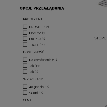
OPCJE PRZEGLĄDANIA
PRODUCENT
BRUNNER
(2)
FIAMMA
(3)
STOPIE
Pro Plus
(3)
THULE
(21)
DOSTĘPNOŚĆ
Na zamówienie
(15)
Tak
(13)
Tak
(2)
WYSYŁKA W
48 godzin
(15)
14 dni
(15)
CENA