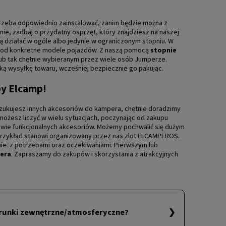
, trzeba odpowiednio zainstalować, zanim będzie można z
ie, zadbaj o przydatny osprzęt, który znajdziesz na naszej
ą działać w ogóle albo jedynie w ograniczonym stopniu. W
pod konkretne modele pojazdów. Z naszą pomocą
stopnie
 lub tak chętnie wybieranym przez wiele osób Jumperze.
bką wysyłkę towaru, wcześniej bezpiecznie go pakując.
py Elcamp!
szukujesz innych akcesoriów do kampera, chętnie doradzimy
żesz liczyć w wielu sytuacjach, poczynając od zakupu
awie funkcjonalnych akcesoriów. Możemy pochwalić się dużym
y przykład stanowi organizowany przez nas zlot ELCAMPEROS.
dnie z potrzebami oraz oczekiwaniami. Pierwszym lub
era
. Zapraszamy do zakupów i skorzystania z atrakcyjnych
warunki zewnętrzne/atmosferyczne?