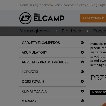
skontaktuj się z nami:
konsultant techniczny + 48 691 750
ASORTYMENT
Strona główna
Elektryka
Przył
GADŻETY ELCAMPEROS
Kemping to
przedłużac
się zatrzy
AKUMULATORY
żywotność
przed ewen
AGREGATY PRĄDOTWÓRCZE
kempingowe
LODÓWKI
PRZ
OGRZEWANIE
KLIMATYZACJA
NOWOŚĆ
MARKIZY