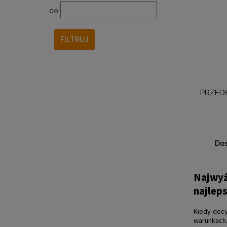
do
FILTRUJ
PRZEDŁ
Dos
Najwyż
najlep
Kiedy dec
warunkach.