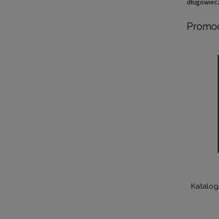
długowiec
Promoc
Katalog