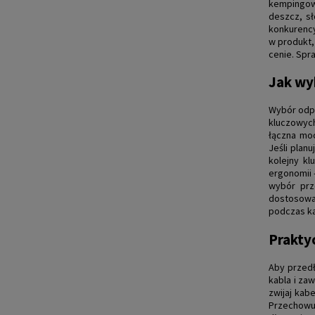
kempingowe
deszcz, sł
konkurency
w produkt,
cenie. Spr
Jak wy
Wybór odpo
kluczowych
łączna moc
Jeśli plan
kolejny k
ergonomii 
wybór prz
dostosowan
podczas k
Prakty
Aby przedł
kabla i za
zwijaj kab
Przechowu