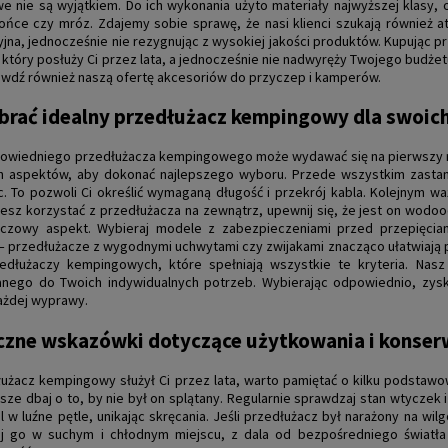
 nie są wyjątkiem. Do ich wykonania użyto materiały najwyższej klasy, 
ońce czy mróz. Zdajemy sobie sprawę, że nasi klienci szukają również at
jna, jednocześnie nie rezygnując z wysokiej jakości produktów. Kupując 
 który posłuży Ci przez lata, a jednocześnie nie nadwyręży Twojego budże
awdź również naszą ofertę
akcesoriów do przyczep i kamperów
.
brać idealny przedłużacz kempingowy dla swoic
wiedniego przedłużacza kempingowego może wydawać się na pierwszy rzu
 aspektów, aby dokonać najlepszego wyboru. Przede wszystkim zastanów 
. To pozwoli Ci określić wymaganą długość i przekrój kabla. Kolejnym w
ujesz korzystać z przedłużacza na zewnątrz, upewnij się, że jest on wod
luczowy aspekt. Wybieraj modele z zabezpieczeniami przed przepięciam
– przedłużacze z wygodnymi uchwytami czy zwijakami znacząco ułatwiają 
edłużaczy kempingowych, które spełniają wszystkie te kryteria. Nas
ego do Twoich indywidualnych potrzeb. Wybierając odpowiednio, zyskuj
ażdej wyprawy.
czne wskazówki dotyczące użytkowania i konse
użacz kempingowy służył Ci przez lata, warto pamiętać o kilku podstawo
wsze dbaj o to, by nie był on splątany. Regularnie sprawdzaj stan wtyczek
el w luźne pętle, unikając skręcania. Jeśli przedłużacz był narażony na wi
j go w suchym i chłodnym miejscu, z dala od bezpośredniego światła