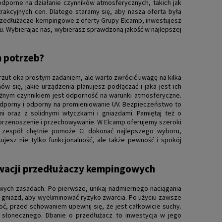
odporne na działanie czynników atmosferycznych, takich jak
rakcyjnych cen. Dlatego staramy się, aby nasza oferta była
przedłużacze kempingowe z oferty Grupy Elcamp, inwestujesz
tu. Wybierając nas, wybierasz sprawdzoną jakość w najlepszej
h potrzeb?
t oka prostym zadaniem, ale warto zwrócić uwagę na kilka
się, jakie urządzenia planujesz podłączać i jaka jest ich
ażnym czynnikiem jest odporność na warunki atmosferyczne.
oodporny i odporny na promieniowanie UV. Bezpieczeństwo to
i oraz z solidnymi wtyczkami i gniazdami. Pamiętaj też o
przenoszenie i przechowywanie. W Elcamp oferujemy szeroki
z zespół chętnie pomoże Ci dokonać najlepszego wyboru,
esz nie tylko funkcjonalność, ale także pewność i spokój
rwacji przedłużaczy kempingowych
wych zasadach. Po pierwsze, unikaj nadmiernego naciągania
 i gniazd, aby wyeliminować ryzyko zwarcia. Po użyciu zawsze
lgoć, przed schowaniem upewnij się, że jest całkowicie suchy.
 słonecznego. Dbanie o przedłużacz to inwestycja w jego