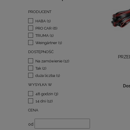
PRODUCENT
HABA
(1)
PRO CAR
(6)
TRUMA
(1)
Weingärtner
(1)
DOSTĘPNOŚĆ
PRZED
Na zamówienie
(12)
Tak
(2)
duża liczba
(1)
WYSYŁKA W
Dos
48 godzin
(3)
14 dni
(12)
CENA
od