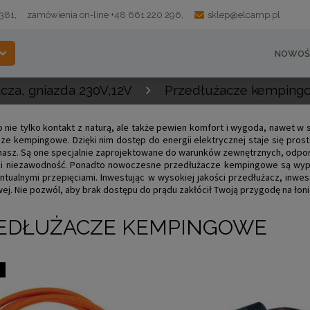
 381,
zamówienia on-line +48 661 220 296,
sklep@elcamp.pl
NOWOŚ
ącza, gniazda 230V,12V
Przedłużacze kemping
 nie tylko kontakt z naturą, ale także pewien komfort i wygoda, nawet w s
ze kempingowe. Dzięki nim dostęp do energii elektrycznej staje się prost
masz. Są one specjalnie zaprojektowane do warunków zewnętrznych, odporn
 i niezawodność. Ponadto nowoczesne przedłużacze kempingowe są wypo
tualnymi przepięciami. Inwestując w wysokiej jakości przedłużacz, inw
j. Nie pozwól, aby brak dostępu do prądu zakłócił Twoją przygodę na łoni
EDŁUŻACZE KEMPINGOWE