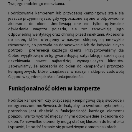
Twojego mobilnego mieszkania.
Podróżowanie kamperem lub przyczepą kempingową staje się
jeszcze przyjemniejsze, gdy wyposażone są one w odpowiednie
akcesoria do okien. Umożliwiają one nie tylko optymalne
oświetlenie wnętrza pojazdu, ale też zapewniają jego
odpowiednią wentylację oraz chronią przed insektami. Akcesoria
do okien, które oferujemy w naszym sklepie, są niezwykle
różnorodne, co pozwala na dopasowanie ich do indywidualnych
potrzeb i preferencji każdego klienta. Przygotowaliśmy dla
Ciebie wyjątkową ofertę, gwarantującą satysfakcję i spełniającą
oczekiwania nawet najbardziej wymagających klientów.
Zapewniamy, że akcesoria do okien do kamperów i przyczep
kempingowych, które znajdziesz w naszym sklepie, zadowolą
Cię pod względem jakości i funkcjonalności.
Funkcjonalność okien w kamperze
Podróże kamperem czy przyczepą kempingową dają swobodę i
nieograniczone możliwości. Jednak, aby ta swoboda była pełna,
potrzebna jest dbałość o funkcjonalność każdego elementu
pojazdu. Warto wybrać między innymi odpowiednie akcesoria do
okien. Te niewielkie elementy mogą stać się kluczem do komfortu
i sprawić, że podróż stanie się prawdziwym domem na kołach.