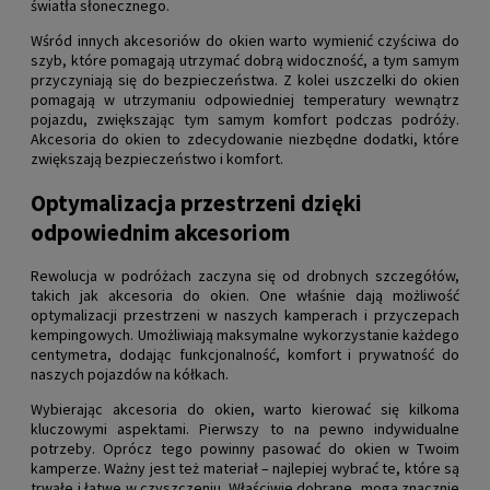
światła słonecznego.
Wśród innych akcesoriów do okien warto wymienić czyściwa do
szyb, które pomagają utrzymać dobrą widoczność, a tym samym
przyczyniają się do bezpieczeństwa. Z kolei uszczelki do okien
pomagają w utrzymaniu odpowiedniej temperatury wewnątrz
pojazdu, zwiększając tym samym komfort podczas podróży.
Akcesoria do okien to zdecydowanie niezbędne dodatki, które
zwiększają bezpieczeństwo i komfort.
Optymalizacja przestrzeni dzięki
odpowiednim akcesoriom
Rewolucja w podróżach zaczyna się od drobnych szczegółów,
takich jak akcesoria do okien. One właśnie dają możliwość
optymalizacji przestrzeni w naszych kamperach i przyczepach
kempingowych. Umożliwiają maksymalne wykorzystanie każdego
centymetra, dodając funkcjonalność, komfort i prywatność do
naszych pojazdów na kółkach.
Wybierając akcesoria do okien, warto kierować się kilkoma
kluczowymi aspektami. Pierwszy to na pewno indywidualne
potrzeby. Oprócz tego powinny pasować do okien w Twoim
kamperze. Ważny jest też materiał – najlepiej wybrać te, które są
trwałe i łatwe w czyszczeniu. Właściwie dobrane, mogą znacznie