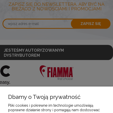
ZAPISZ SIĘ DO NEWSLETTERA, ABY BYĆ NA
BIEŻĄCO Z NOWOŚCIAMI I PROMOCJAMI
ZAPISZ SIĘ
JESTEŚMY AUTORYZOWANYM
DYSTRYBUTOREM
Dbamy o Twoją prywatność
POMOC
Pliki cookies i pokrewne im technologie umożliwiają
poprawne działanie strony i pomagają nam dostosować