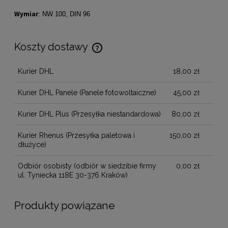
Wymiar
: NW 100, DIN 96
Koszty dostawy
Cena nie zawiera ewentualnych kosztów płatności
Kurier DHL
18,00 zł
Kurier DHL Panele
(Panele fotowoltaiczne)
45,00 zł
Kurier DHL Plus
(Przesyłka niestandardowa)
80,00 zł
Kurier Rhenus
(Przesyłka paletowa i
150,00 zł
dłużyce)
Odbiór osobisty
(odbiór w siedzibie firmy
0,00 zł
ul. Tyniecka 118E 30-376 Kraków)
Produkty powiązane