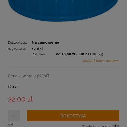
Dostępność:
Na zamówienie
Wysyłka w:
14 dni
Dostawa:
od 18,00 zł
- Kurier DHL
Cena nie zawiera ewentualnych kosztów płatności
sprawdź formy dostawy
Cena zawiera 23% VAT,
Cena:
32,00 zł
DO KOSZYKA
szt.
Zyskujesz
3
pkt [
?
]