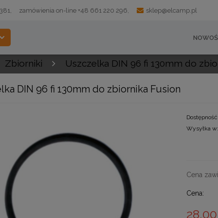
 381,
zamówienia on-line +48 661 220 296,
sklep@elcamp.pl
NOWOŚ
Zbiorniki
Uszczelka DIN 96 fi 130mm do zbio
lka DIN 96 fi 130mm do zbiornika Fusion
Dostępność
Wysyłka w
Cena zawi
Cena:
28,00