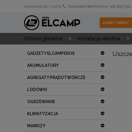
skontaktuj się z nami:
konsultant techniczny + 48 691 750
ASORTYMENT
Strona główna
Instalacja wodna
Uszcze
GADŻETY ELCAMPEROS
AKUMULATORY
AGREGATY PRĄDOTWÓRCZE
LODÓWKI
OGRZEWANIE
KLIMATYZACJA
MARKIZY