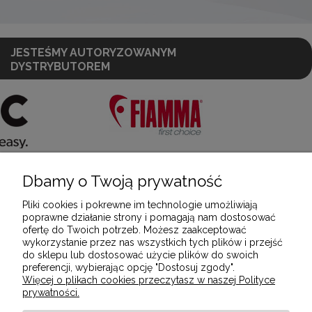
JESTEŚMY AUTORYZOWANYM
DYSTRYBUTOREM
Dbamy o Twoją prywatność
POMOC
Pliki cookies i pokrewne im technologie umożliwiają
poprawne działanie strony i pomagają nam dostosować
ofertę do Twoich potrzeb. Możesz zaakceptować
MOJE KONTO
wykorzystanie przez nas wszystkich tych plików i przejść
do sklepu lub dostosować użycie plików do swoich
preferencji, wybierając opcję "Dostosuj zgody".
Więcej o plikach cookies przeczytasz w naszej Polityce
PŁATNOŚCI I DOSTAWA
prywatności.