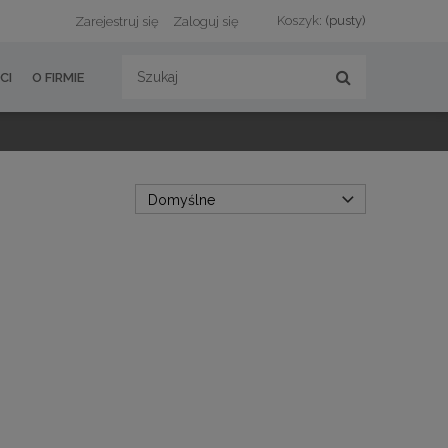
Koszyk:
(pusty)
Zarejestruj się
Zaloguj się
CI
O FIRMIE