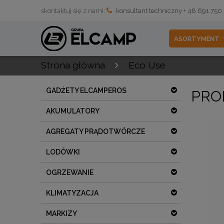
skontaktuj się z nami:
konsultant techniczny + 48 691 750
ASORTYMENT
Strona główna
Eco Use
GADŻETY ELCAMPEROS
PRO
AKUMULATORY
AGREGATY PRĄDOTWÓRCZE
LODÓWKI
OGRZEWANIE
KLIMATYZACJA
MARKIZY