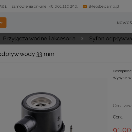
 381,
zamówienia on-line +48 661 220 296,
sklep@elcamp.pl
NOWOŚ
Przyłącza wodne i akcesoria
Syfon odpływ 
odpływ wody 33 mm
Dostępność
Wysyłka w
Cena zawi
Cena:
91,00