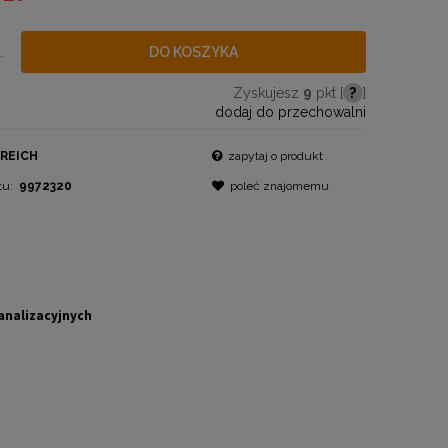
.
DO KOSZYKA
Zyskujesz
9
pkt [
?
]
dodaj do przechowalni
REICH
zapytaj o produkt
tu:
9972320
poleć znajomemu
analizacyjnych