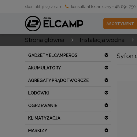
skontaktuj się z nami:
konsultant techniczny + 48 691 750
ASORTYMENT
Strona główna
Instalacja wodna
Syfon 
GADŻETY ELCAMPEROS
AKUMULATORY
AGREGATY PRĄDOTWÓRCZE
LODÓWKI
OGRZEWANIE
KLIMATYZACJA
MARKIZY