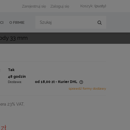
Koszyk:
(pusty)
Zarejestruj się
Zaloguj się
CI
O FIRMIE
wody 33 mm
:
Tak
:
48 godzin
Dostawa:
od 18,00 zł
- Kurier DHL
sprawdź formy dostawy
Cena nie zawiera ewentualnych
kosztów płatności
era 23% VAT,
 zł