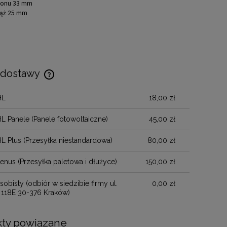
yfonu 33 mm
wąż 25 mm
 dostawy
HL
18,00 zł
Cena nie zawiera ewentualnych kosztów
płatności
HL Panele
(Panele fotowoltaiczne)
45,00 zł
HL Plus
(Przesyłka niestandardowa)
80,00 zł
henus
(Przesyłka paletowa i dłużyce)
150,00 zł
sobisty
(odbiór w siedzibie firmy ul.
0,00 zł
 118E 30-376 Kraków)
ty powiązane