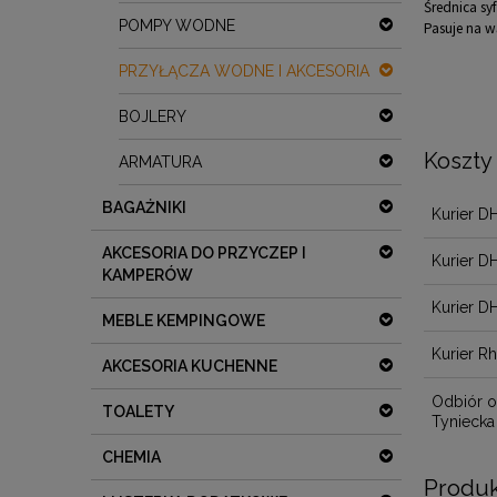
Średnica s
POMPY WODNE
Pasuje na 
PRZYŁĄCZA WODNE I AKCESORIA
BOJLERY
Koszty
ARMATURA
BAGAŻNIKI
Kurier D
AKCESORIA DO PRZYCZEP I
Kurier D
KAMPERÓW
Kurier D
MEBLE KEMPINGOWE
Kurier R
AKCESORIA KUCHENNE
Odbiór o
TOALETY
Tyniecka
CHEMIA
Produk