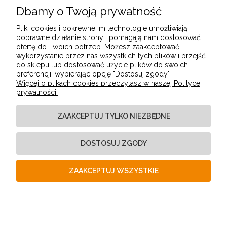
Dbamy o Twoją prywatność
POMOC
Pliki cookies i pokrewne im technologie umożliwiają
poprawne działanie strony i pomagają nam dostosować
ofertę do Twoich potrzeb. Możesz zaakceptować
MOJE KONTO
wykorzystanie przez nas wszystkich tych plików i przejść
do sklepu lub dostosować użycie plików do swoich
preferencji, wybierając opcję "Dostosuj zgody".
Więcej o plikach cookies przeczytasz w naszej Polityce
PŁATNOŚCI I DOSTAWA
prywatności.
ZAAKCEPTUJ TYLKO NIEZBĘDNE
INFORMACJE
DOSTOSUJ ZGODY
O NAS
ZAAKCEPTUJ WSZYSTKIE
POKAŻ PEŁNĄ WERSJĘ STRONY
Sklep internetowy Shoper Premium