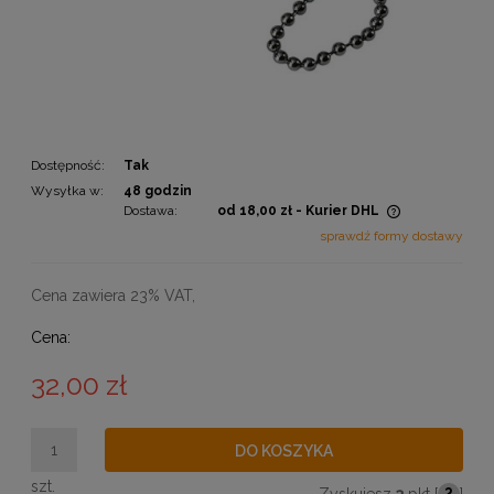
Dostępność:
Tak
Wysyłka w:
48 godzin
Dostawa:
od 18,00 zł
- Kurier DHL
Cena nie zawiera ewentualnych kosztów płatności
sprawdź formy dostawy
Cena zawiera 23% VAT,
Cena:
32,00 zł
DO KOSZYKA
szt.
Zyskujesz
3
pkt [
?
]