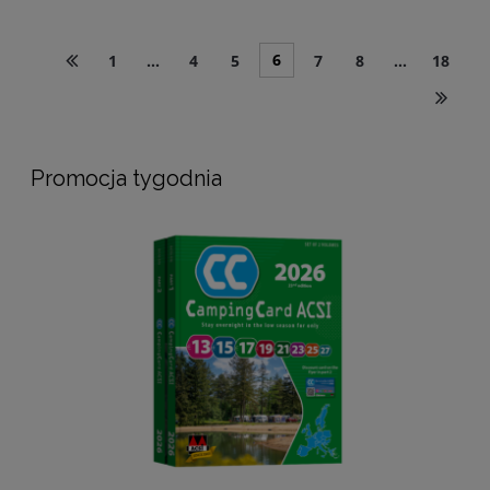
6
1
...
4
5
7
8
...
18
Promocja tygodnia