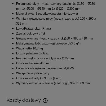
Pojemność płyty - max. rozmiary patelni 1x Ø150 – Ø280
mm 1x Ø100 – Ø140 mm 1x Ø120 – Ø200 mm
Materiał płyty Szczotkowana stal nierdzewna
Wymiary wewnętrzne misy (wys. x szer. x gł.) 100 x 290 x
321 mm
Lewa/Prawa ręka : Prawa
Zawias pokrywy : Tył
Główne wymiary (wys. x szer. x gł.)160 x 980 x 410 mm
Maksymalna ilość gazu wejściowego 353,0 g/h
Waga netto 10,7 kg
Liczba palników 3x Gaz
Rozmiar wylotu - rura odpływowa Ø25 mm
Otwór na baterię Ø40 mm
Całkowite obciążenie cieplne (gaz) 4,9 kW
Wersja: Wszystkie gazy
Otwór na odpady Ø39 mm (Euro)
Wymiary wycięcia w blacie (szer. x gł.) 962 x 389 mm
Koszty dostawy
Cena nie zawiera ewentualnych kosztów płatności