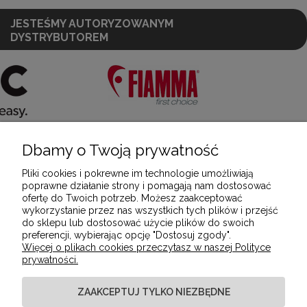
JESTEŚMY AUTORYZOWANYM
DYSTRYBUTOREM
Dbamy o Twoją prywatność
POMOC
Pliki cookies i pokrewne im technologie umożliwiają
poprawne działanie strony i pomagają nam dostosować
ofertę do Twoich potrzeb. Możesz zaakceptować
MOJE KONTO
wykorzystanie przez nas wszystkich tych plików i przejść
do sklepu lub dostosować użycie plików do swoich
preferencji, wybierając opcję "Dostosuj zgody".
Więcej o plikach cookies przeczytasz w naszej Polityce
PŁATNOŚCI I DOSTAWA
prywatności.
ZAAKCEPTUJ TYLKO NIEZBĘDNE
INFORMACJE