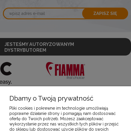
ZAPISZ SIĘ
JESTEŚMY AUTORYZOWANYM
DYSTRYBUTOREM
Dbamy o Twoją prywatność
POMOC
Pliki cookies i pokrewne im technologie umożliwiają
poprawne działanie strony i pomagają nam dostosować
ofertę do Twoich potrzeb. Możesz zaakceptować
MOJE KONTO
wykorzystanie przez nas wszystkich tych plików i przejść
do sklepu lub dostosować użycie plików do swoich