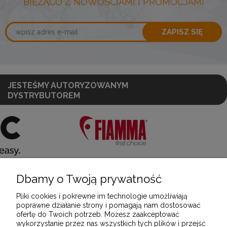
BIEŻĄCO Z NOWOŚCIAMI I PROMOCJAMI
ZAPISZ SIĘ
JESTEŚMY AUTORYZOWANYM
DYSTRYBUTOREM
Dbamy o Twoją prywatność
POMOC
Pliki cookies i pokrewne im technologie umożliwiają
poprawne działanie strony i pomagają nam dostosować
ofertę do Twoich potrzeb. Możesz zaakceptować
MOJE KONTO
wykorzystanie przez nas wszystkich tych plików i przejść