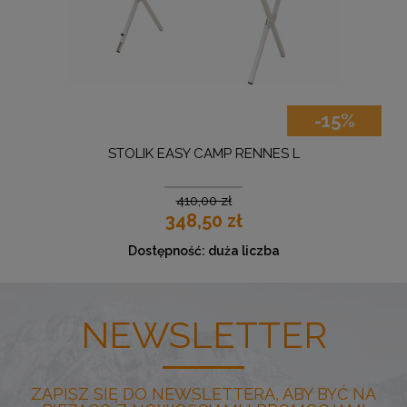
-15%
STOLIK EASY CAMP RENNES L
GRI
410,00 zł
348,50 zł
Dostępność:
duża liczba
NEWSLETTER
ZAPISZ SIĘ DO NEWSLETTERA, ABY BYĆ NA