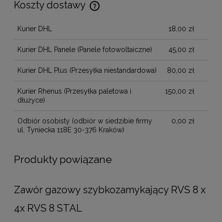
Koszty dostawy
Cena nie zawiera ewentualnych kosztów płatności
Kurier DHL
18,00 zł
Kurier DHL Panele
(Panele fotowoltaiczne)
45,00 zł
Kurier DHL Plus
(Przesyłka niestandardowa)
80,00 zł
Kurier Rhenus
(Przesyłka paletowa i
150,00 zł
dłużyce)
Odbiór osobisty
(odbiór w siedzibie firmy
0,00 zł
ul. Tyniecka 118E 30-376 Kraków)
Produkty powiązane
Zawór gazowy szybkozamykający RVS 8 x
4x RVS 8 STAL