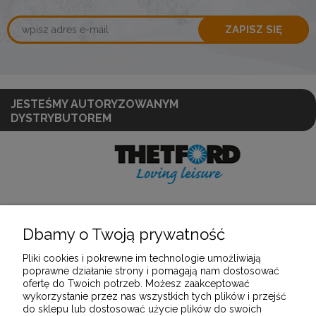
ZAPISZ SIĘ
JESTEŚMY AUTORYZOWANYM
DYSTRYBUTOREM
Dbamy o Twoją prywatność
POMOC
Pliki cookies i pokrewne im technologie umożliwiają
poprawne działanie strony i pomagają nam dostosować
ofertę do Twoich potrzeb. Możesz zaakceptować
MOJE KONTO
wykorzystanie przez nas wszystkich tych plików i przejść
do sklepu lub dostosować użycie plików do swoich