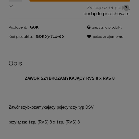
szt.
Zyskujesz
11
pkt [
?
]
dodaj do przechowalni
Producent:
GOK
zapytaj o produkt
Kod produktu:
GOK03-711-00
poleć znajomemu
Opis
ZAWÓR SZYBKOZAMYKAJĄCY RVS 8 x RVS 8
Zawór szybkozamykający pojedyńczy typ DSV
przyłącza: śzp. (RVS) 8 x śzp. (RVS) 8