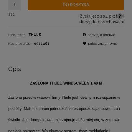
DO KOSZYKA
szt.
Zyskujesz
104
pkt [
?
]
dodaj do przechowalni
Producent:
THULE
zapytaj o produkt
Kod produktu:
9911461
poleć znajomemu
Opis
ZASŁONA THULE WINDSCREEN 1,40 M
Zasłona przeciw wiatrowi firmy Thule jest idealnym rozwiązanie w
podróży. Materiał chroni jednocześnie przepuszczając powietrze i
światło. Jest kompaktowa i nie zajmuje dużo miejsca, w zestawie
posiada pokrowiec. Wbudowany system ułatwi rozkładanie i