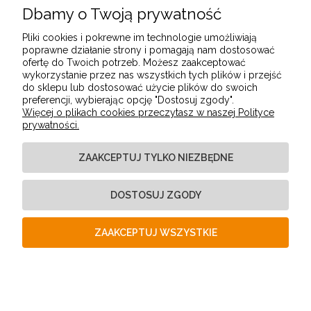
Dbamy o Twoją prywatność
POMOC
Pliki cookies i pokrewne im technologie umożliwiają
poprawne działanie strony i pomagają nam dostosować
ofertę do Twoich potrzeb. Możesz zaakceptować
MOJE KONTO
wykorzystanie przez nas wszystkich tych plików i przejść
do sklepu lub dostosować użycie plików do swoich
preferencji, wybierając opcję "Dostosuj zgody".
Więcej o plikach cookies przeczytasz w naszej Polityce
PŁATNOŚCI I DOSTAWA
prywatności.
ZAAKCEPTUJ TYLKO NIEZBĘDNE
INFORMACJE
DOSTOSUJ ZGODY
O NAS
ZAAKCEPTUJ WSZYSTKIE
POKAŻ PEŁNĄ WERSJĘ STRONY
Sklep internetowy Shoper Premium