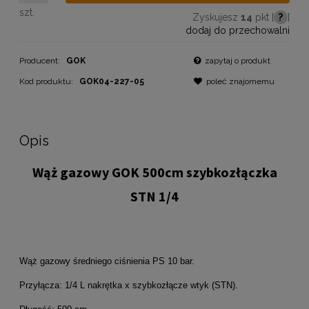
szt.
Zyskujesz
14
pkt [
?
]
dodaj do przechowalni
Producent:
GOK
zapytaj o produkt
Kod produktu:
GOK04-227-05
poleć znajomemu
Opis
Wąż gazowy GOK 500cm szybkozłączka
STN 1/4
Wąż gazowy średniego ciśnienia PS 10 bar.
Przyłącza: 1/4 L nakrętka x szybkozłącze wtyk (STN).