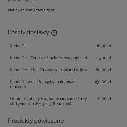
Długość: 500 cm
Idealny do podłączenia grilla.
Koszty dostawy
Cena nie zawiera ewentualnych kosztów płatności
Kurier DHL
18,00 zł
Kurier DHL Panele
(Panele fotowoltaiczne)
45,00 zł
Kurier DHL Plus
(Przesyłka niestandardowa)
80,00 zł
Kurier Rhenus
(Przesyłka paletowa i
150,00 zł
dłużyce)
Odbiór osobisty
(odbiór w siedzibie firmy
0,00 zł
ul. Tyniecka 118E 30-376 Kraków)
Produkty powiązane