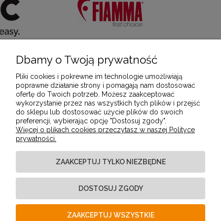
Dbamy o Twoją prywatność
POMOC
Pliki cookies i pokrewne im technologie umożliwiają
poprawne działanie strony i pomagają nam dostosować
ofertę do Twoich potrzeb. Możesz zaakceptować
MOJE KONTO
wykorzystanie przez nas wszystkich tych plików i przejść
do sklepu lub dostosować użycie plików do swoich
preferencji, wybierając opcję "Dostosuj zgody".
Więcej o plikach cookies przeczytasz w naszej Polityce
PŁATNOŚCI I DOSTAWA
prywatności.
ZAAKCEPTUJ TYLKO NIEZBĘDNE
INFORMACJE
DOSTOSUJ ZGODY
O NAS
ZAAKCEPTUJ WSZYSTKIE