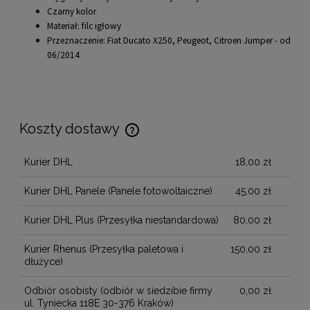
Czarny kolor
Materiał: filc igłowy
Przeznaczenie: Fiat Ducato X250, Peugeot, Citroen Jumper - od
06/2014
Koszty dostawy
Cena nie zawiera ewentualnych kosztów płatności
Kurier DHL
18,00 zł
Kurier DHL Panele
(Panele fotowoltaiczne)
45,00 zł
Kurier DHL Plus
(Przesyłka niestandardowa)
80,00 zł
Kurier Rhenus
(Przesyłka paletowa i
150,00 zł
dłużyce)
Odbiór osobisty
(odbiór w siedzibie firmy
0,00 zł
ul. Tyniecka 118E 30-376 Kraków)