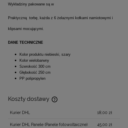
Wykładziny pakowane są w
Praktyczną torbę, każda z 6 żelaznymi kołkami namiotowymi i
klipsami mocującymi.
DANE TECHNICZNE
Kolor produktu niebieski, szary
Kolor wielobarwny
Szerokość 300 cm
Głębokość 250 cm
PP polipropylen
Koszty dostawy
Cena nie zawiera ewentualnych kosztów płatności
Kurier DHL
18,00 zł
Kurier DHL Panele
(Panele fotowoltaiczne)
45,00 zł