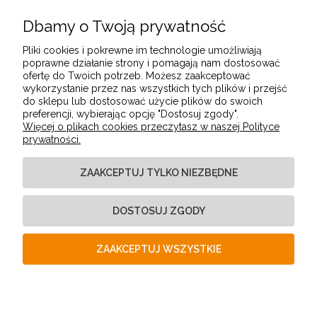
Dbamy o Twoją prywatność
POMOC
Pliki cookies i pokrewne im technologie umożliwiają
poprawne działanie strony i pomagają nam dostosować
ofertę do Twoich potrzeb. Możesz zaakceptować
MOJE KONTO
wykorzystanie przez nas wszystkich tych plików i przejść
do sklepu lub dostosować użycie plików do swoich
preferencji, wybierając opcję "Dostosuj zgody".
Więcej o plikach cookies przeczytasz w naszej Polityce
PŁATNOŚCI I DOSTAWA
prywatności.
ZAAKCEPTUJ TYLKO NIEZBĘDNE
INFORMACJE
DOSTOSUJ ZGODY
O NAS
ZAAKCEPTUJ WSZYSTKIE
POKAŻ PEŁNĄ WERSJĘ STRONY