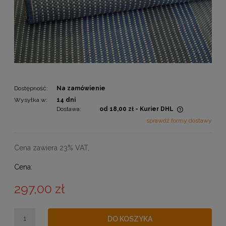
Dostępność:
Na zamówienie
Wysyłka w:
14 dni
Dostawa:
od 18,00 zł
- Kurier DHL
Cena nie zawiera ewentualnych kosztów płatności
sprawdź formy dostawy
Cena zawiera 23% VAT,
Cena:
297,00 zł
DO KOSZYKA