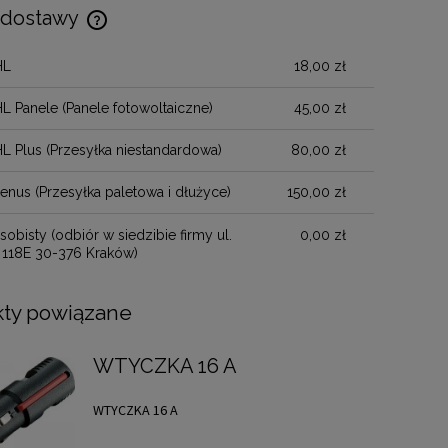
 dostawy
HL
18,00 zł
Cena nie zawiera ewentualnych kosztów
płatności
HL Panele
(Panele fotowoltaiczne)
45,00 zł
HL Plus
(Przesyłka niestandardowa)
80,00 zł
henus
(Przesyłka paletowa i dłużyce)
150,00 zł
sobisty
(odbiór w siedzibie firmy ul.
0,00 zł
 118E 30-376 Kraków)
ty powiązane
WTYCZKA 16 A
WTYCZKA 16 A