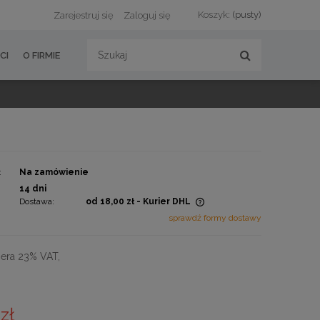
Koszyk:
(pusty)
Zarejestruj się
Zaloguj się
CI
O FIRMIE
:
Na zamówienie
:
14 dni
Dostawa:
od 18,00 zł
- Kurier DHL
sprawdź formy dostawy
Cena nie zawiera ewentualnych
kosztów płatności
era 23% VAT,
zł