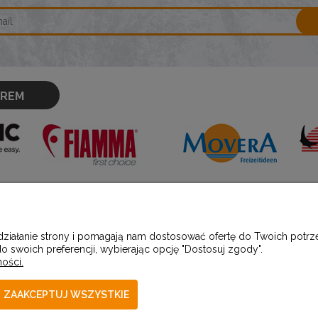
OREM
PŁATNOŚCI I DOSTAWA
INFORMACJ
 działanie strony i pomagają nam dostosować ofertę do Twoich pot
o swoich preferencji, wybierając opcję "Dostosuj zgody".
ości.
Formy płatności
Polityka prywatno
Czas i koszty dostawy
Producenci
ZAAKCEPTUJ WSZYSTKIE
Jak kupować?