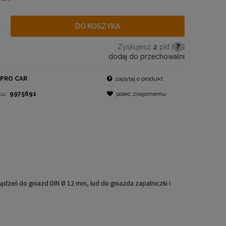
.
DO KOSZYKA
Zyskujesz
2
pkt [
?
]
dodaj do przechowalni
PRO CAR
zapytaj o produkt
tu:
9975691
poleć znajomemu
ządzeń do gniazd DIN Ø 12 mm, lud do
gniazda zapalniczki i