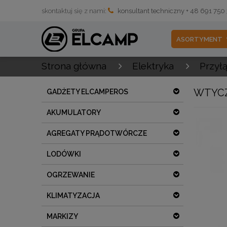
skontaktuj się z nami:
konsultant techniczny + 48 691 750
ASORTYMENT
Strona główna
Elektryka
Przył
WTYCZ
GADŻETY ELCAMPEROS
AKUMULATORY
AGREGATY PRĄDOTWÓRCZE
LODÓWKI
OGRZEWANIE
KLIMATYZACJA
MARKIZY