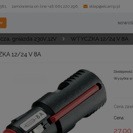
 381,
zamówienia on-line +48 661 220 296,
sklep@elcamp.pl
NOWOŚ
ącza, gniazda 230V,12V
WTYCZKA 12/24 V 8A
KA 12/24 V 8A
Dostępność
Wysyłka w
Cena zawi
Cena:
27,00 