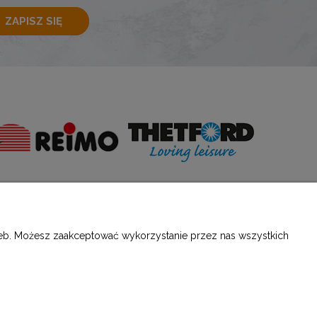
ZAPISZ SIĘ
E
O NAS
rzeb. Możesz zaakceptować wykorzystanie przez nas wszystkich
ści
Kontakt i dane firmy
O firmie