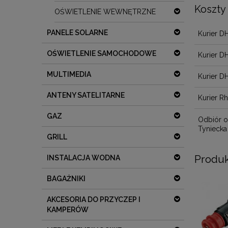
Koszty
OŚWIETLENIE WEWNĘTRZNE
PANELE SOLARNE
Kurier D
OŚWIETLENIE SAMOCHODOWE
Kurier D
MULTIMEDIA
Kurier D
ANTENY SATELITARNE
Kurier R
GAZ
Odbiór o
Tyniecka
GRILL
Produk
INSTALACJA WODNA
BAGAŻNIKI
AKCESORIA DO PRZYCZEP I
KAMPERÓW