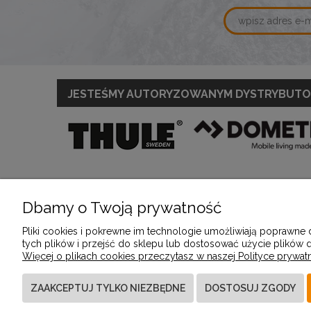
JESTEŚMY AUTORYZOWANYM DYSTRYBUT
Dbamy o Twoją prywatność
POMOC
MOJE KONTO
Pliki cookies i pokrewne im technologie umożliwiają poprawne
tych plików i przejść do sklepu lub dostosować użycie plików d
Więcej o plikach cookies przeczytasz w naszej Polityce prywatn
Zwroty i reklamacje
Twoje zamówienia
Regulamin
Ustawienia konta
ZAAKCEPTUJ TYLKO NIEZBĘDNE
DOSTOSUJ ZGODY
Przechowalnia