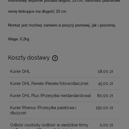
Aluminiowy wspornik posiada długość 25 cm, natomiast plastikowe
ramię blokujące ma długość 20 cm.
Montaż jest możliwy zarówno w pozycji pionowej, jak i poziomej.
Waga: 0,2kg
Koszty dostawy
Cena nie zawiera ewentualnych kosztów płatności
Kurier DHL
18,00 zł
Kurier DHL Panele
(Panele fotowoltaiczne)
45,00 zł
Kurier DHL Plus
(Przesyłka niestandardowa)
80,00 zł
Kurier Rhenus
(Przesyłka paletowa i
150,00 zł
dłużyce)
Odbiór osobisty
(odbiór w siedzibie firmy
0,00 zł