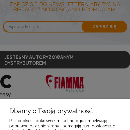
ZAPISZ SIĘ DO NEWSLETTERA, ABY BYĆ NA
BIEŻĄCO Z NOWOŚCIAMI I PROMOCJAMI
ZAPISZ SIĘ
JESTEŚMY AUTORYZOWANYM
DYSTRYBUTOREM
Dbamy o Twoją prywatność
POMOC
Pliki cookies i pokrewne im technologie umożliwiają
poprawne działanie strony i pomagają nam dostosować