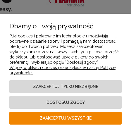
Dbamy o Twoją prywatność
POMOC
Pliki cookies i pokrewne im technologie umożliwiają
poprawne działanie strony i pomagają nam dostosować
ofertę do Twoich potrzeb. Możesz zaakceptować
MOJE KONTO
wykorzystanie przez nas wszystkich tych plików i przejść
do sklepu lub dostosować użycie plików do swoich
preferencji, wybierając opcję "Dostosuj zgody".
Więcej o plikach cookies przeczytasz w naszej Polityce
PŁATNOŚCI I DOSTAWA
prywatności.
ZAAKCEPTUJ TYLKO NIEZBĘDNE
INFORMACJE
DOSTOSUJ ZGODY
O NAS
ZAAKCEPTUJ WSZYSTKIE