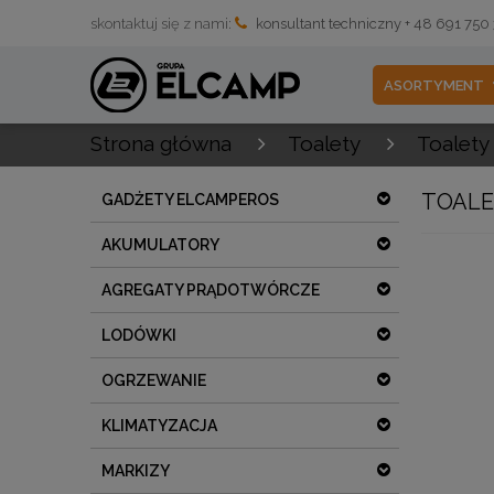
skontaktuj się z nami:
konsultant techniczny + 48 691 750
ASORTYMENT
Strona główna
Toalety
Toalety
TOALE
GADŻETY ELCAMPEROS
AKUMULATORY
AGREGATY PRĄDOTWÓRCZE
LODÓWKI
OGRZEWANIE
KLIMATYZACJA
MARKIZY