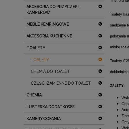
Thetford of
AKCESORIA DO PRZYCZEP I
KAMPERÓW
Toalety ka
MEBLE KEMPINGOWE
siedzenie 
AKCESORIA KUCHENNE
położenia 
miskę toale
TOALETY
TOALETY
Toalety C26
CHEMIA DO TOALET
dokładniejs
CZĘŚCI ZAMIENNE DO TOALET
ZALETY:
CHEMIA
Wska
Odpo
LUSTERKA DODATKOWE
Auto
Zint
KAMERY COFANIA
Opty
Wyko