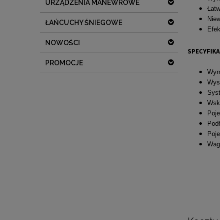
URZĄDZENIA MANEWROWE
Łatw
Niew
ŁAŃCUCHY ŚNIEGOWE
Efek
NOWOŚCI
SPECYFIKA
PROMOCJE
Wymi
Wys
Syst
Wska
Poje
Podł
Poje
Wag