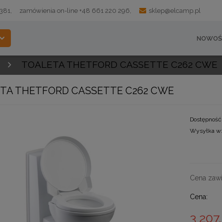
 381,
zamówienia on-line +48 661 220 296,
sklep@elcamp.pl
NOWOŚ
TOALETA THETFORD CASSETTE C262 CWE
TA THETFORD CASSETTE C262 CWE
Dostępność
Wysyłka w
Cena nie 
kosztów pł
Cena zawi
Cena:
3 207