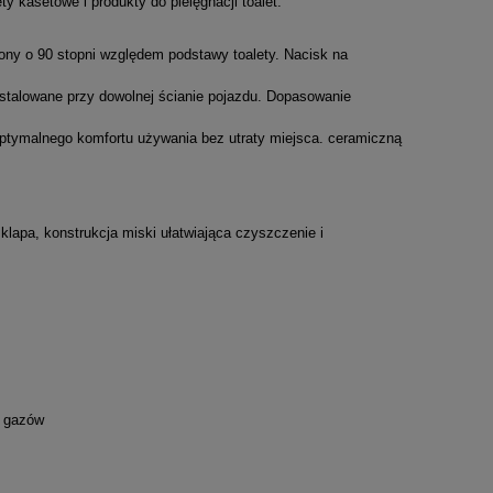
ty kasetowe i produkty do pielęgnacji toalet.
ny o 90 stopni względem podstawy toalety. Nacisk na
nstalowane przy dowolnej ścianie pojazdu. Dopasowanie
optymalnego komfortu używania bez utraty miejsca. ceramiczną
 klapa, konstrukcja miski ułatwiająca czyszczenie i
h gazów