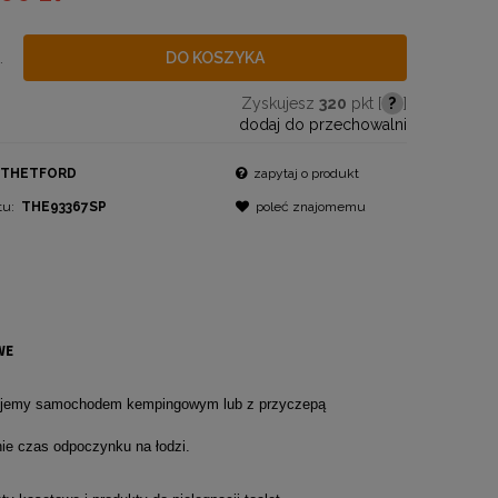
.
DO KOSZYKA
Zyskujesz
320
pkt [
?
]
dodaj do przechowalni
THETFORD
zapytaj o produkt
tu:
THE93367SP
poleć znajomemu
WE
różujemy samochodem kempingowym lub z przyczepą
e czas odpoczynku na łodzi.