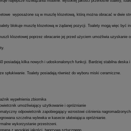
eruje najlepsze rozwiązania mobilne: wysokiej jakości przenośne toalety, toale
setowe wyposażone są w muszlę klozetową, którą można obracać w dwie stro
toalety blokuje muszlę klozetową w żądanej pozycji. Toalety mogą więc być i
muszli klozetowej poprzez obracanie jej przed użyciem umożliwia uzyskanie 
ty.
0 posiadają kilka nowych i udoskonalonych funkcji. Bardziej stabilna deska i
ze spłukiwanie. Toalety posiadają również do wyboru miski ceramiczne.
źnik wypełnienia zbiornika
wietrznik umożliwiający użytkowanie i opróżnianie
matyczny odpowietrznik zapobiegający wzrostowi ciśnienia nagromadzonyc
egrowana szczelna wylewka w kasecie ułatwiająca opróżnianie.
malne wykorzystanie przestrzeni.
nana z wysokiej jakości, tworzywa sztucznego.