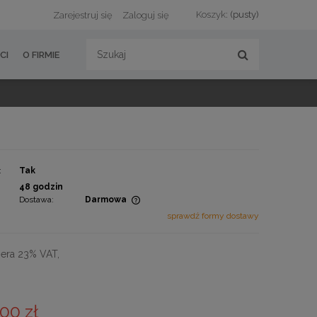
Koszyk:
(pusty)
Zarejestruj się
Zaloguj się
CI
O FIRMIE
:
Tak
:
48 godzin
Dostawa:
Darmowa
sprawdź formy dostawy
zawiera ewentualnych
atności
era 23% VAT,
,00 zł