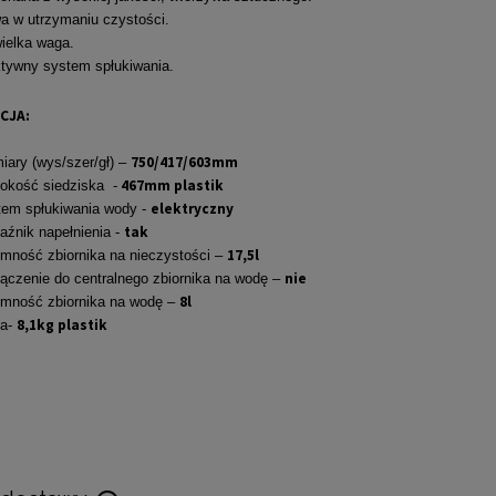
a w utrzymaniu czystości.
ielka waga.
tywny system spłukiwania.
CJA:
750/417/603mm
ary (wys/szer/gł) –
467mm plastik
okość siedziska -
elektryczny
em spłukiwania wody -
tak
źnik napełnienia -
17,5l
mność zbiornika na nieczystości –
nie
ączenie do centralnego zbiornika na wodę –
8l
mność zbiornika na wodę –
8,1kg plastik
a-