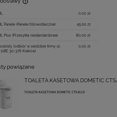
 dostawy
HL
0,00 zł
Cena nie zawiera ewentualnych kosztów
płatności
HL Panele
(Panele fotowoltaiczne)
45,00 zł
HL Plus
(Przesyłka niestandardowa)
80,00 zł
sobisty
(odbiór w siedzibie firmy ul.
0,00 zł
 118E 30-376 Kraków)
ty powiązane
TOALETA KASETOWA DOMETIC CTS
TOALETA KASETOWA DOMETIC CTS4110