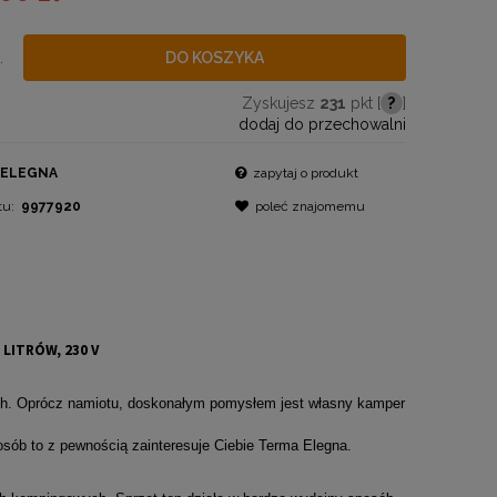
.
DO KOSZYKA
Zyskujesz
231
pkt [
?
]
dodaj do przechowalni
ELEGNA
zapytaj o produkt
tu:
9977920
poleć znajomemu
LITRÓW, 230 V
ach. Oprócz namiotu, doskonałym pomysłem jest własny kamper
sób to z pewnością zainteresuje Ciebie Terma Elegna.