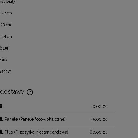
e / biały
:
22 cm
23 cm
: 54 cm
:
10l
230V
:
600W
 dostawy
HL
0,00 zł
Cena nie zawiera ewentualnych kosztów
płatności
HL Panele
(Panele fotowoltaiczne)
45,00 zł
HL Plus
(Przesyłka niestandardowa)
80,00 zł