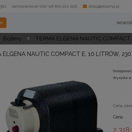
 381,
zamówienia on-line +48 661 220 296,
sklep@elcamp.pl
NOWOŚ
Bojlery
TERMA ELGENA NAUTIC COMPACT E,
 ELGENA NAUTIC COMPACT E, 10 LITRÓW, 230
Dostępność
Wysyłka w
Cena nie 
kosztów pł
Cena zawi
Cena:
2 318,