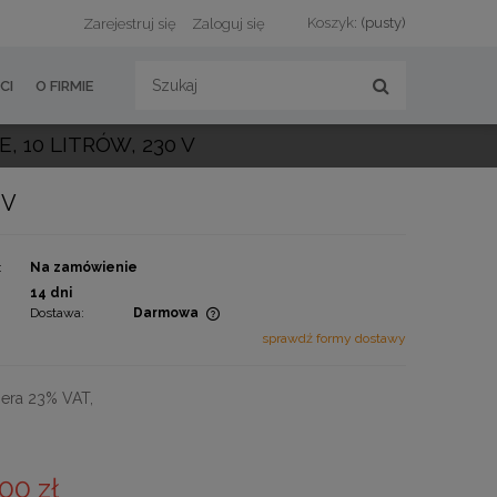
Koszyk:
(pusty)
Zarejestruj się
Zaloguj się
CI
O FIRMIE
 10 LITRÓW, 230 V
 V
:
Na zamówienie
:
14 dni
Dostawa:
Darmowa
sprawdź formy dostawy
zawiera ewentualnych
atności
era 23% VAT,
00 zł