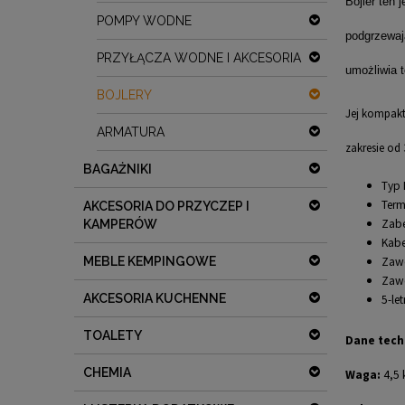
Bojler ten
POMPY WODNE
podgrzewaj
PRZYŁĄCZA WODNE I AKCESORIA
umożliwia 
BOJLERY
Jej kompakt
ARMATURA
zakresie od
BAGAŻNIKI
Typ 
Term
AKCESORIA DO PRZYCZEP I
Zabe
KAMPERÓW
Kabe
Zawó
MEBLE KEMPINGOWE
Zawó
AKCESORIA KUCHENNE
5-le
TOALETY
Dane tech
CHEMIA
Waga:
4,5 