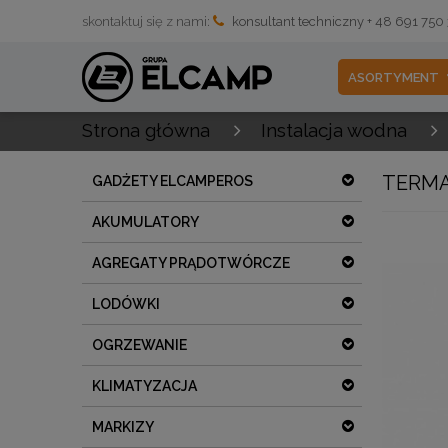
skontaktuj się z nami:
konsultant techniczny + 48 691 750
ASORTYMENT
Strona główna
Instalacja wodna
TERMA
GADŻETY ELCAMPEROS
AKUMULATORY
AGREGATY PRĄDOTWÓRCZE
LODÓWKI
OGRZEWANIE
KLIMATYZACJA
MARKIZY