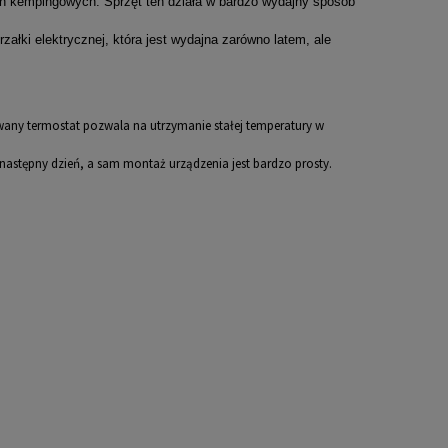
h kempingowych. Sprzęt ten działa w bardzo wydajny sposób
łki elektrycznej, która jest wydajna zarówno latem, ale
ny termostat pozwala na utrzymanie stałej temperatury w
a następny dzień, a sam montaż urządzenia jest bardzo prosty.