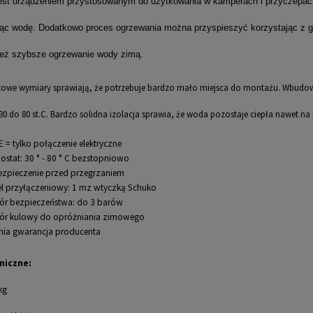
 jest urządzeniem przystosowanym do użytkowania w kamperach i przyczepac
ąc wodę. Dodatkowo proces ogrzewania można przyspieszyć korzystając z grza
też szybsze ogrzewanie wody zimą.
owe wymiary sprawiają, że potrzebuje bardzo mało miejsca do montażu. Wbudowa
 30 do 80 st.C. Bardzo solidna izolacja sprawia, że woda pozostaje ciepła nawet n
E = tylko połączenie elektryczne
ostat: 30 ° - 80 ° C bezstopniowo
zpieczenie przed przegrzaniem
l przyłączeniowy: 1 mz wtyczką Schuko
r bezpieczeństwa: do 3 barów
r kulowy do opróżniania zimowego
tnia gwarancja producenta
niczne:
kg