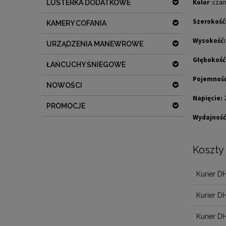
Kolor
:czarn
LUSTERKA DODATKOWE
Szerokość
KAMERY COFANIA
Wysokość:
URZĄDZENIA MANEWROWE
Głębokość
ŁAŃCUCHY ŚNIEGOWE
Pojemność
NOWOŚCI
Napięcie:
PROMOCJE
Wydajność
Koszty
Kurier D
Kurier D
Kurier D