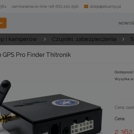
 381,
zamówienia on-line +48 661 220 296,
sklep@elcamp.pl
NOWOŚ
ep i kamperów
Czujniki, zabezpieczenia
S
 GPS Pro Finder Thitronik
Dostępność
Wysyłka w
Cena nie 
kosztów pł
Cena zawi
Cena:
2 362