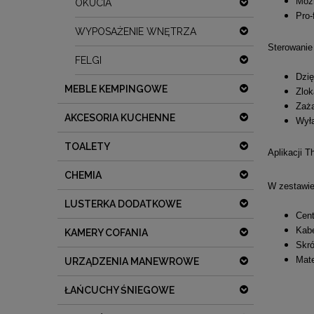
Możl
OKUCIA
Pro-
WYPOSAŻENIE WNĘTRZA
Sterowanie
FELGI
Dzię
MEBLE KEMPINGOWE
Zlok
Zażą
AKCESORIA KUCHENNE
Wyłą
TOALETY
Aplikacji T
CHEMIA
W zestawie
LUSTERKA DODATKOWE
Cent
Kabe
KAMERY COFANIA
Skró
Mate
URZĄDZENIA MANEWROWE
ŁAŃCUCHY ŚNIEGOWE