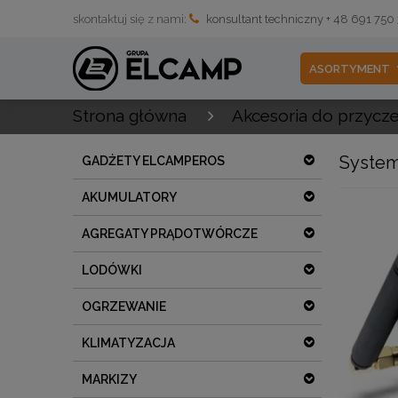
skontaktuj się z nami:
konsultant techniczny + 48 691 750
ASORTYMENT
Strona główna
Akcesoria do przycz
System
GADŻETY ELCAMPEROS
AKUMULATORY
AGREGATY PRĄDOTWÓRCZE
LODÓWKI
OGRZEWANIE
KLIMATYZACJA
MARKIZY