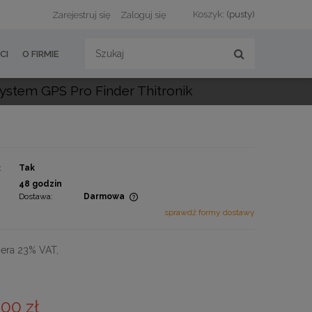
Koszyk:
(pusty)
Zarejestruj się
Zaloguj się
CI
O FIRMIE
ystem GPS Pro Finder Thitronik
:
Tak
:
48 godzin
Dostawa:
Darmowa
sprawdź formy dostawy
zawiera ewentualnych
atności
era 23% VAT,
,00 zł