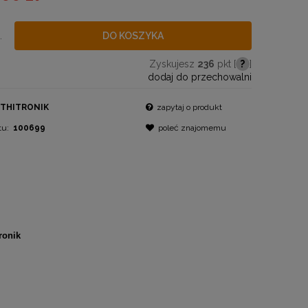
.
DO KOSZYKA
Zyskujesz
236
pkt [
?
]
dodaj do przechowalni
THITRONIK
zapytaj o produkt
tu:
100699
poleć znajomemu
ronik