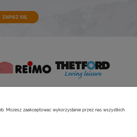
ZAPISZ SIĘ
E
O NAS
rzeb. Możesz zaakceptować wykorzystanie przez nas wszystkich
ści
Kontakt i dane firmy
O firmie