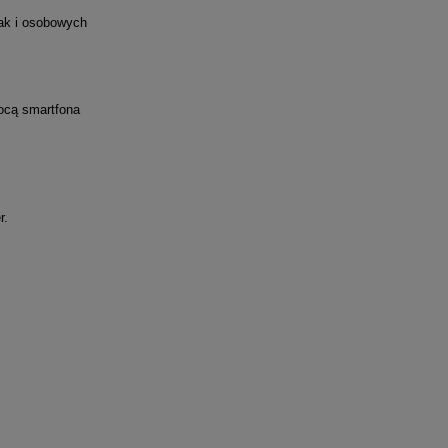
jak i osobowych
ocą smartfona
r.