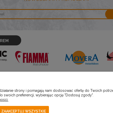
OREM
PŁATNOŚCI I DOSTAWA
INFORMACJ
 działanie strony i pomagają nam dostosować ofertę do Twoich pot
o swoich preferencji, wybierając opcję "Dostosuj zgody".
ości.
Formy płatności
Polityka prywatno
Czas i koszty dostawy
Producenci
ZAAKCEPTUJ WSZYSTKIE