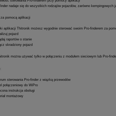
iwość sterowania Pro-finderem przy pomocy aplikacji
finder nadaje się do wszystkich rodzajów pojazdów, zarówno kempingowych 
 za pomocą aplikacji
ki aplikacji Thitronik możesz wygodnie sterować swoim Pro-finderem za pom
alizuj pojazd
daj raportów o stanie
cz skradziony pojazd
hitronik można używać tylko w połączeniu z modułem sieciowym lub Pro-finde
:
rum sterowania Pro-finder z wiązką przewodów
l połączeniowy do WiPro
cona instrukcja obsługi
riał montażowy