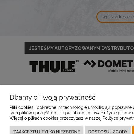
JESTEŚMY AUTORYZOWANYM DYSTRYBUT
Dbamy o Twoją prywatność
POMOC
MOJE KONTO
Pliki cookies i pokrewne im technologie umożliwiają poprawne
tych plików i przejść do sklepu lub dostosować użycie plików d
Więcej o plikach cookies przeczytasz w naszej Polityce prywatn
Zwroty i reklamacje
Twoje zamówienia
Regulamin
Ustawienia konta
ZAAKCEPTUJ TYLKO NIEZBĘDNE
DOSTOSUJ ZGODY