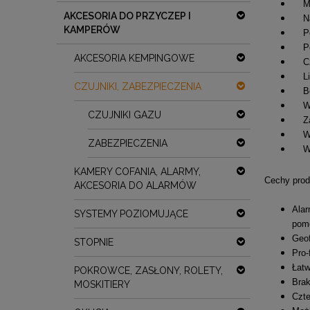
Mod
AKCESORIA DO PRZYCZEP I
Nap
KAMPERÓW
Pobó
Pob
AKCESORIA KEMPINGOWE
Częs
Lic
CZUJNIKI, ZABEZPIECZENIA
Berł
Wyjś
CZUJNIKI GAZU
Zak
Wymi
ZABEZPIECZENIA
Wag
KAMERY COFANIA, ALARMY,
Cechy prod
AKCESORIA DO ALARMÓW
Alar
SYSTEMY POZIOMUJĄCE
pom
Geof
STOPNIE
Pro-
Łatw
POKROWCE, ZASŁONY, ROLETY,
Brak
MOSKITIERY
Czte