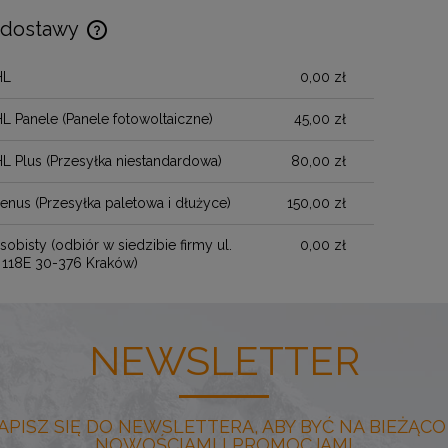
 dostawy
HL
0,00 zł
Cena nie zawiera ewentualnych kosztów
płatności
HL Panele
(Panele fotowoltaiczne)
45,00 zł
HL Plus
(Przesyłka niestandardowa)
80,00 zł
henus
(Przesyłka paletowa i dłużyce)
150,00 zł
sobisty
(odbiór w siedzibie firmy ul.
0,00 zł
 118E 30-376 Kraków)
NEWSLETTER
APISZ SIĘ DO NEWSLETTERA, ABY BYĆ NA BIEŻĄCO
NOWOŚCIAMI I PROMOCJAMI