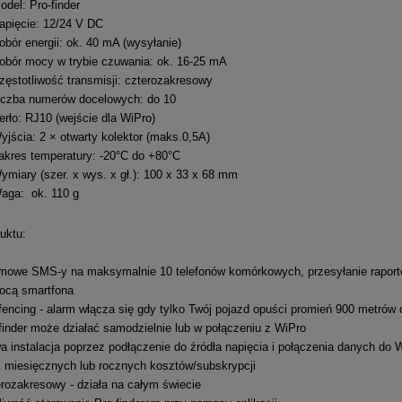
el: Pro-finder
ięcie: 12/24 V DC
r energii: ok. 40 mA (wysyłanie)
ór mocy w trybie czuwania: ok. 16-25 mA
totliwość transmisji: czterozakresowy
zba numerów docelowych: do 10
o: RJ10 (wejście dla WiPro)
cia: 2 × otwarty kolektor (maks.0,5A)
res temperatury: -20°C do +80°C
ary (szer. x wys. x gł.): 100 x 33 x 68 mm
a: ok. 110 g
uktu:
mowe SMS-y na maksymalnie 10 telefonów komórkowych, przesyłanie raportó
ocą smartfona
encing - alarm włącza się gdy tylko Twój pojazd opuści promień 900 metrów od
finder może działać samodzielnie lub w połączeniu z WiPro
a instalacja poprzez podłączenie do źródła napięcia i połączenia danych do 
 miesięcznych lub rocznych kosztów/subskrypcji
rozakresowy - działa na całym świecie