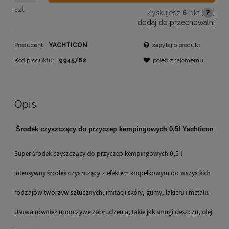
szt.
Zyskujesz
6
pkt [
?
]
dodaj do przechowalni
Producent:
YACHTICON
zapytaj o produkt
Kod produktu:
9945782
poleć znajomemu
Opis
Środek czyszczący do przyczep kempingowych 0,5l Yachticon
Super środek czyszczący do przyczep kempingowych 0,5 l
Intensywny środek czyszczący z efektem kropelkowym do wszystkich
rodzajów tworzyw sztucznych, imitacji skóry, gumy, lakieru i metalu.
Usuwa również uporczywe zabrudzenia, takie jak smugi deszczu, olej