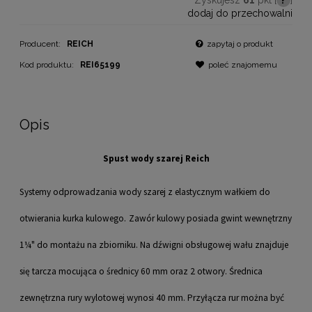
dodaj do przechowalni
Producent:
REICH
zapytaj o produkt
Kod produktu:
REI65199
poleć znajomemu
Opis
Spust wody szarej Reich
Systemy odprowadzania wody szarej z elastycznym wałkiem do
otwierania kurka kulowego.
Zawór kulowy posiada gwint wewnętrzny
1¼" do montażu na zbiorniku. Na dźwigni obsługowej wału znajduje
się tarcza mocująca o średnicy 60 mm oraz 2 otwory. Średnica
zewnętrzna rury wylotowej wynosi 40 mm. Przyłącza rur można być