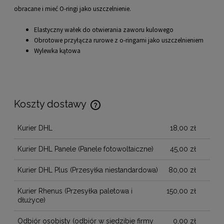
obracane i mieć O-ringi jako uszczelnienie.
Elastyczny wałek do otwierania zaworu kulowego
Obrotowe przyłącza rurowe z o-ringami jako uszczelnieniem
Wylewka kątowa
Koszty dostawy
Cena nie zawiera ewentualnych kosztów płatności
Kurier DHL
18,00 zł
Kurier DHL Panele
(Panele fotowoltaiczne)
45,00 zł
Kurier DHL Plus
(Przesyłka niestandardowa)
80,00 zł
Kurier Rhenus
(Przesyłka paletowa i
150,00 zł
dłużyce)
Odbiór osobisty
(odbiór w siedzibie firmy
0,00 zł