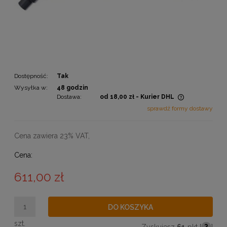
Dostępność:
Tak
Wysyłka w:
48 godzin
Dostawa:
od 18,00 zł
- Kurier DHL
Cena nie zawiera ewentualnych kosztów płatności
sprawdź formy dostawy
Cena zawiera 23% VAT,
Cena:
611,00 zł
DO KOSZYKA
szt.
Zyskujesz
61
pkt [
?
]