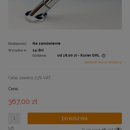
Dostępność:
Na zamówienie
Wysyłka w:
14 dni
Dostawa:
od 18,00 zł
- Kurier DHL
Cena nie zawiera ewentualnych kosztów płatności
sprawdź formy dostawy
Cena zawiera 23% VAT,
Cena:
367,00 zł
DO KOSZYKA
szt.
Zyskujesz
36
pkt [
?
]