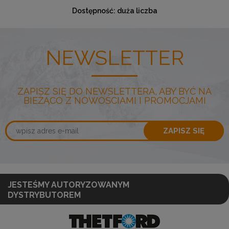
ża liczba
Dostępność:
Tak
NEWSLETTER
ZAPISZ SIĘ DO NEWSLETTERA, ABY BYĆ NA
BIEŻĄCO Z NOWOŚCIAMI I PROMOCJAMI
ZAPISZ SIĘ
JESTEŚMY AUTORYZOWANYM
DYSTRYBUTOREM