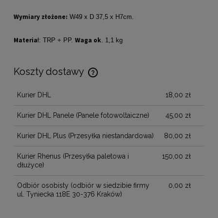
Wymiary złożone:
W49 x D 37,5 x H7cm.
Materia
Waga ok
ł: TRP + PP.
. 1,1 kg
Koszty dostawy
Cena nie zawiera ewentualnych kosztów płatności
Kurier DHL
18,00 zł
Kurier DHL Panele
(Panele fotowoltaiczne)
45,00 zł
Kurier DHL Plus
(Przesyłka niestandardowa)
80,00 zł
Kurier Rhenus
(Przesyłka paletowa i
150,00 zł
dłużyce)
Odbiór osobisty
(odbiór w siedzibie firmy
0,00 zł
ul. Tyniecka 118E 30-376 Kraków)