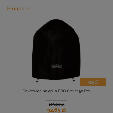
Promocje
-15%
BQ Cover 50 Pro
Grill gazowy Cadac Carri Che
zł
1 249,00 zł
zł
1 061,65 zł