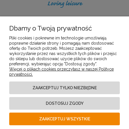
Dbamy o Twoją prywatność
POMOC
Pliki cookies i pokrewne im technologie umożliwiają
poprawne działanie strony i pomagają nam dostosować
ofertę do Twoich potrzeb. Możesz zaakceptować
MOJE KONTO
wykorzystanie przez nas wszystkich tych plików i przejść
do sklepu lub dostosować użycie plików do swoich
preferencji, wybierając opcję "Dostosuj zgody".
Więcej o plikach cookies przeczytasz w naszej Polityce
PŁATNOŚCI I DOSTAWA
prywatności.
ZAAKCEPTUJ TYLKO NIEZBĘDNE
INFORMACJE
DOSTOSUJ ZGODY
O NAS
ZAAKCEPTUJ WSZYSTKIE