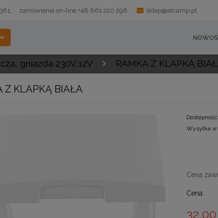
 381,
zamówienia on-line +48 661 220 296,
sklep@elcamp.pl
NOWOŚ
ącza, gniazda 230V,12V
RAMKA Z KLAPKĄ BIA
 Z KLAPKĄ BIAŁA
Dostępność
Wysyłka w
Cena zawi
Cena:
32,00