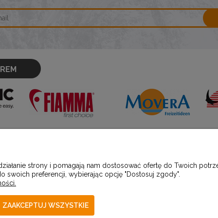
OREM
PŁATNOŚCI I DOSTAWA
INFORMACJ
 działanie strony i pomagają nam dostosować ofertę do Twoich pot
o swoich preferencji, wybierając opcję "Dostosuj zgody".
ości.
Formy płatności
Polityka prywatno
Czas i koszty dostawy
Producenci
ZAAKCEPTUJ WSZYSTKIE
Jak kupować?