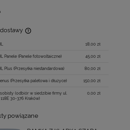
a
 dostawy
HL
18,00 zł
Cena nie zawiera ewentualnych kosztów
płatności
HL Panele
(Panele fotowoltaiczne)
45,00 zł
HL Plus
(Przesyłka niestandardowa)
80,00 zł
henus
(Przesyłka paletowa i dłużyce)
150,00 zł
sobisty
(odbiór w siedzibie firmy ul.
0,00 zł
 118E 30-376 Kraków)
ty powiązane