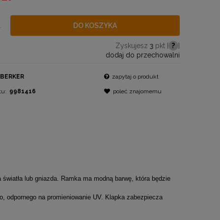
.
DO KOSZYKA
Zyskujesz
3
pkt [
?
]
dodaj do przechowalni
BERKER
zapytaj o produkt
tu:
9981416
poleć znajomemu
 światła lub gniazda. Ramka ma modną barwę, która będzie
o, odpornego na promieniowanie UV. Klapka zabezpiecza