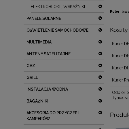
ELEKTROBLOKI , WSKAŹNIKI
Kolor
: biał
PANELE SOLARNE
Koszty
OŚWIETLENIE SAMOCHODOWE
MULTIMEDIA
Kurier D
ANTENY SATELITARNE
Kurier D
GAZ
Kurier D
GRILL
Kurier R
INSTALACJA WODNA
Odbiór o
Tyniecka
BAGAŻNIKI
AKCESORIA DO PRZYCZEP I
Produk
KAMPERÓW