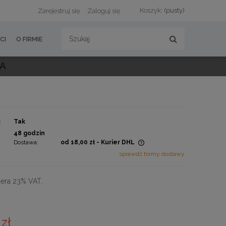
Koszyk:
(pusty)
Zarejestruj się
Zaloguj się
CI
O FIRMIE
ŁA
:
Tak
:
48 godzin
Dostawa:
od 18,00 zł
- Kurier DHL
sprawdź formy dostawy
Cena nie zawiera ewentualnych
kosztów płatności
era 23% VAT,
 zł