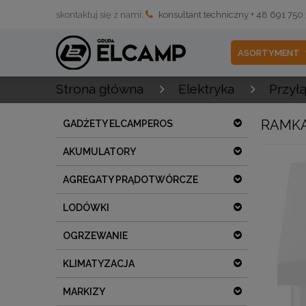
skontaktuj się z nami:
konsultant techniczny + 48 691 750
ASORTYMENT
Strona główna
Elektryka
Przył
RAMKA
GADŻETY ELCAMPEROS
AKUMULATORY
AGREGATY PRĄDOTWÓRCZE
LODÓWKI
OGRZEWANIE
KLIMATYZACJA
MARKIZY