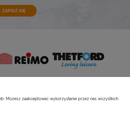
ZAPISZ SIĘ
E
O NAS
rzeb. Możesz zaakceptować wykorzystanie przez nas wszystkich
ści
Kontakt i dane firmy
O firmie