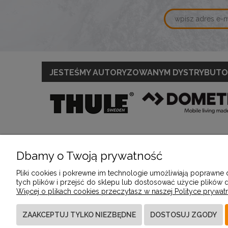
JESTEŚMY AUTORYZOWANYM DYSTRYBUT
Dbamy o Twoją prywatność
POMOC
MOJE KONTO
Pliki cookies i pokrewne im technologie umożliwiają poprawne
tych plików i przejść do sklepu lub dostosować użycie plików d
Więcej o plikach cookies przeczytasz w naszej Polityce prywatn
Zwroty i reklamacje
Twoje zamówienia
Regulamin
Ustawienia konta
ZAAKCEPTUJ TYLKO NIEZBĘDNE
DOSTOSUJ ZGODY
Przechowalnia