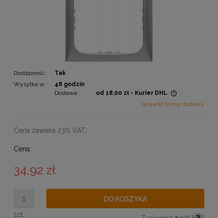
Dostępność:
Tak
Wysyłka w:
48 godzin
Dostawa:
od 18,00 zł
- Kurier DHL
Cena nie zawiera ewentualnych kosztów płatności
sprawdź formy dostawy
Cena zawiera 23% VAT,
Cena:
34,92 zł
DO KOSZYKA
szt.
Zyskujesz
3
pkt [
?
]