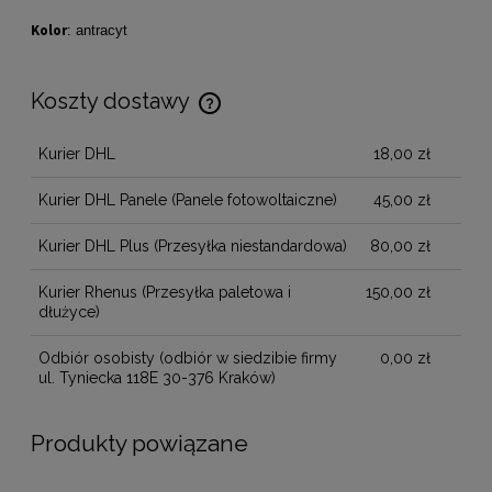
Kolor
: antracyt
Koszty dostawy
Cena nie zawiera ewentualnych kosztów płatności
Kurier DHL
18,00 zł
Kurier DHL Panele
(Panele fotowoltaiczne)
45,00 zł
Kurier DHL Plus
(Przesyłka niestandardowa)
80,00 zł
Kurier Rhenus
(Przesyłka paletowa i
150,00 zł
dłużyce)
Odbiór osobisty
(odbiór w siedzibie firmy
0,00 zł
ul. Tyniecka 118E 30-376 Kraków)
Produkty powiązane