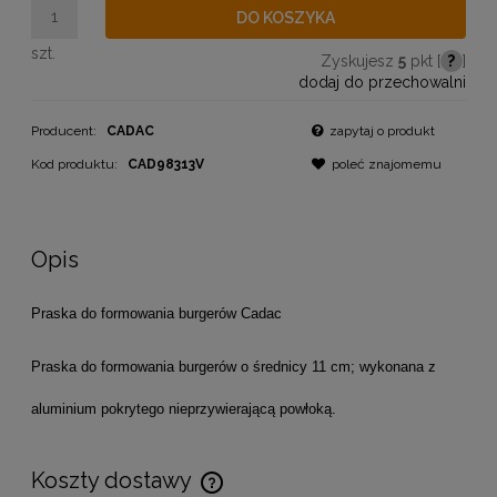
DO KOSZYKA
szt.
Zyskujesz
5
pkt [
?
]
dodaj do przechowalni
Producent:
CADAC
zapytaj o produkt
Kod produktu:
CAD98313V
poleć znajomemu
Opis
Praska do formowania burgerów Cadac
Praska do formowania burgerów o średnicy 11 cm; wykonana z
aluminium pokrytego nieprzywierającą powłoką.
Koszty dostawy
Cena nie zawiera ewentualnych kosztów płatności