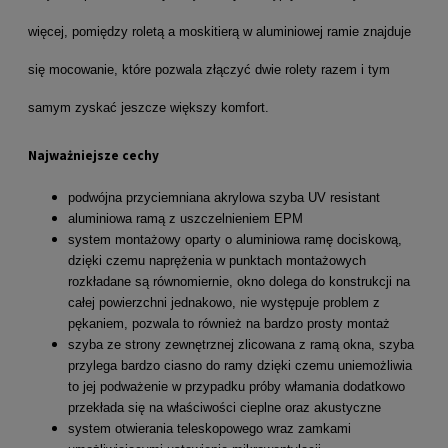
więcej, pomiędzy roletą a moskitierą w aluminiowej ramie znajduje
się mocowanie, które pozwala złączyć dwie rolety razem i tym
samym zyskać jeszcze większy komfort.
Najważniejsze cechy
podwójna przyciemniana akrylowa szyba UV resistant
aluminiowa ramą z uszczelnieniem EPM
system montażowy oparty o aluminiowa ramę dociskową,
dzięki czemu naprężenia w punktach montażowych
rozkładane są równomiernie, okno dolega do konstrukcji na
całej powierzchni jednakowo, nie występuje problem z
pękaniem, pozwala to również na bardzo prosty montaż
szyba ze strony zewnętrznej zlicowana z ramą okna, szyba
przylega bardzo ciasno do ramy dzięki czemu uniemożliwia
to jej podważenie w przypadku próby włamania dodatkowo
przekłada się na właściwości cieplne oraz akustyczne
system otwierania teleskopowego wraz zamkami