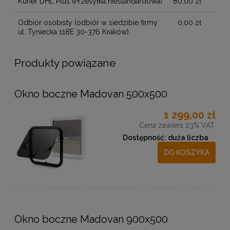
Kurier DHL Plus
(Przesyłka niestandardowa)
80,00 zł
Odbiór osobisty
(odbiór w siedzibie firmy
0,00 zł
ul. Tyniecka 118E 30-376 Kraków)
Produkty powiązane
Okno boczne Madovan 500x500
1 299,00 zł
Cena zawiera 23% VAT,
Dostępność:
duża liczba
DO KOSZYKA
Okno boczne Madovan 900x500