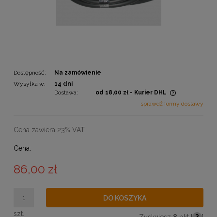
Dostępność:
Na zamówienie
Wysyłka w:
14 dni
Dostawa:
od 18,00 zł
- Kurier DHL
Cena nie zawiera ewentualnych kosztów płatności
sprawdź formy dostawy
Cena zawiera 23% VAT,
Cena:
86,00 zł
DO KOSZYKA
szt.
Zyskujesz
8
pkt [
?
]