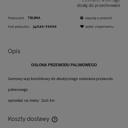
dodaj do przechowalni
Producent:
TRUMA
zapytaj o produkt
Kod produktu:
34020-70000
poleć znajomemu
Opis
OSŁONA PRZEWODU PALIWOWEGO
Gumowy wąż komórkowy
do akustycznego osłaniania przewodu
paliwowego
sprzedaż na metry: 1szt-1m
Koszty dostawy
Cena nie zawiera ewentualnych kosztów płatności