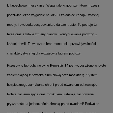
kilkuosobowe mieszkanie. Wspaniałe krajobrazy, które możesz
podziwiać leżąc wygodnie na łóżku i zajadając kanapki własnej
roboty, i swoboda decydowania o dalszej trasie. To postoje tu i
teraz oraz szybkie zmiany planów i kontynuowanie podróży w
każdej chwili. To wreszcie brak monotonii i przewidywalności
charakterystycznej dla wczasów z biurem podróży.
Dometic S4
Przesuwne lub uchylne okno
jest wyposażone w roletę
zaciemniającą z powłoką aluminiową oraz moskitierę. System
bezpiecznego zamykania chroni przed otwarciem od zewnątrz.
Roleta zaciemniająca oraz moskitiera ułatwiają zachowanie
prywatności, a jednocześnie chronią przed owadami! Podwójne