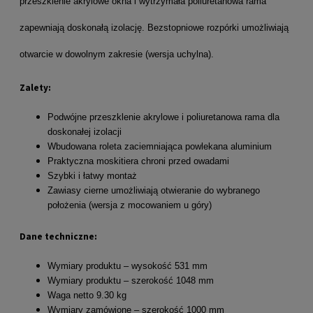
przeszklenie akrylowe okna i wytrzymała poliuretanowa rama
zapewniają doskonałą izolację. Bezstopniowe rozpórki umożliwiają
otwarcie w dowolnym zakresie (wersja uchylna).
Zalety:
Podwójne przeszklenie akrylowe i poliuretanowa rama dla
doskonałej izolacji
Wbudowana roleta zaciemniająca powlekana aluminium
Praktyczna moskitiera chroni przed owadami
Szybki i łatwy montaż
Zawiasy cierne umożliwiają otwieranie do wybranego
położenia (wersja z mocowaniem u góry)
Dane techniczne:
Wymiary produktu – wysokość 531 mm
Wymiary produktu – szerokość 1048 mm
Waga netto 9.30 kg
Wymiary zamówione – szerokość 1000 mm