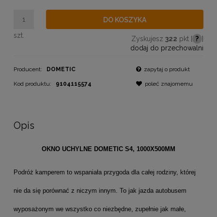
DO KOSZYKA
szt.
Zyskujesz
322
pkt [
?
]
dodaj do przechowalni
Producent:
DOMETIC
zapytaj o produkt
Kod produktu:
9104115574
poleć znajomemu
Opis
OKNO UCHYLNE DOMETIC S4, 1000X500MM
Podróż kamperem to wspaniała przygoda dla całej rodziny, której
nie da się porównać z niczym innym. To jak jazda autobusem
wyposażonym we wszystko co niezbędne, zupełnie jak małe,