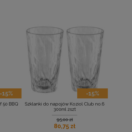
-15%
-15%
ef 50 BBQ
Szklanki do napojów Koziol Club no.6
Zestaw nac
300ml 2szt
95,00 zł
80,75 zł