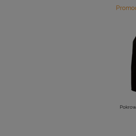
Promo
-15%
Katalog ACSI 2026 w języku angielskim
Pokrowi
120,00 zł
102,00 zł