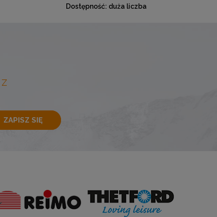
Dostępność:
duża liczba
Do
 Z
ZAPISZ SIĘ