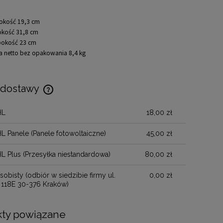
okość 19,3 cm
kość 31,8 cm
bokość 23 cm
 netto bez opakowania 8,4 kg
 dostawy
HL
18,00 zł
Cena nie zawiera ewentualnych kosztów
płatności
HL Panele
(Panele fotowoltaiczne)
45,00 zł
HL Plus
(Przesyłka niestandardowa)
80,00 zł
sobisty
(odbiór w siedzibie firmy ul.
0,00 zł
 118E 30-376 Kraków)
ty powiązane