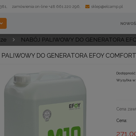
 381,
zamówienia on-line +48 661 220 296,
sklep@elcamp.pl
NOWOŚ
cze
NABÓJ PALIWOWY DO GENERATORA EFO
 PALIWOWY DO GENERATORA EFOY COMFORT
Dostępność
Wysyłka w
Cena zawi
Cena:
271,0