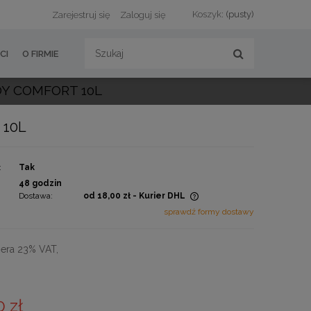
Koszyk:
(pusty)
Zarejestruj się
Zaloguj się
CI
O FIRMIE
Y COMFORT 10L
 10L
:
Tak
:
48 godzin
Dostawa:
od 18,00 zł
- Kurier DHL
sprawdź formy dostawy
Cena nie zawiera ewentualnych
kosztów płatności
era 23% VAT,
0 zł