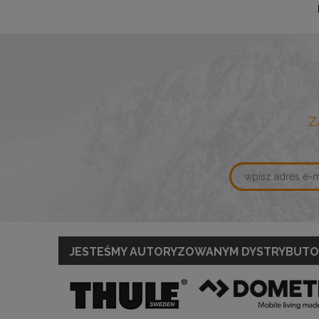
Dostępność:
duża liczba
Z
JESTEŚMY AUTORYZOWANYM DYSTRYBUT