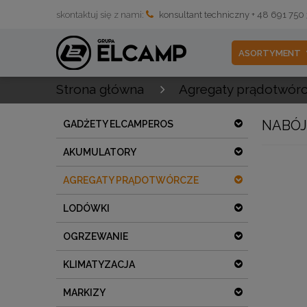
skontaktuj się z nami:
konsultant techniczny + 48 691 750
ASORTYMENT
Strona główna
Agregaty prądotwór
NABÓJ
GADŻETY ELCAMPEROS
AKUMULATORY
AGREGATY PRĄDOTWÓRCZE
LODÓWKI
OGRZEWANIE
KLIMATYZACJA
MARKIZY