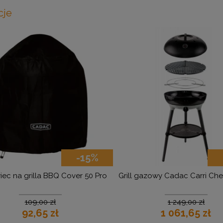
cje
-15%
ec na grilla BBQ Cover 50 Pro
Grill gazowy Cadac Carri Ch
109,00 zł
1 249,00 zł
92,65 zł
1 061,65 zł