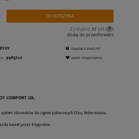
.
DO KOSZYKA
Zyskujesz
27
pkt [
?
]
dodaj do przechowalni
EFOY
zapytaj o produkt
tu:
9985712
poleć znajomemu
OY COMFORT 10L
 system zbiorników do ogniw paliwowych Efoy, k
tóre można
azda nawet przez 4 tygodnie.