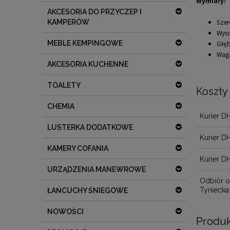
Wymiary:
AKCESORIA DO PRZYCZEP I
Szer
KAMPERÓW
Wyso
MEBLE KEMPINGOWE
Głę
Waga
AKCESORIA KUCHENNE
TOALETY
Koszty
CHEMIA
Kurier D
LUSTERKA DODATKOWE
Kurier D
KAMERY COFANIA
Kurier D
URZĄDZENIA MANEWROWE
Odbiór o
Tyniecka
ŁAŃCUCHY ŚNIEGOWE
NOWOŚCI
Produk