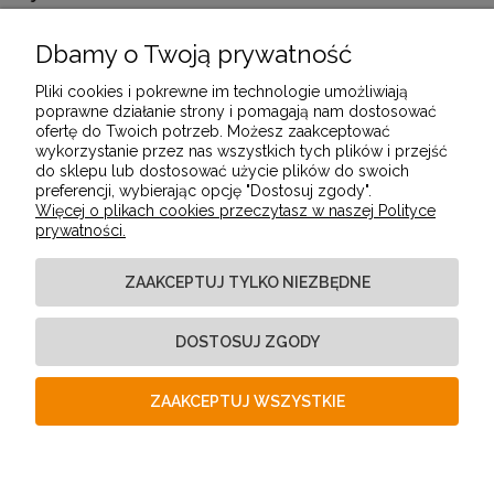
Dbamy o Twoją prywatność
POMOC
Pliki cookies i pokrewne im technologie umożliwiają
poprawne działanie strony i pomagają nam dostosować
ofertę do Twoich potrzeb. Możesz zaakceptować
MOJE KONTO
wykorzystanie przez nas wszystkich tych plików i przejść
do sklepu lub dostosować użycie plików do swoich
preferencji, wybierając opcję "Dostosuj zgody".
Więcej o plikach cookies przeczytasz w naszej Polityce
PŁATNOŚCI I DOSTAWA
prywatności.
ZAAKCEPTUJ TYLKO NIEZBĘDNE
INFORMACJE
DOSTOSUJ ZGODY
O NAS
ZAAKCEPTUJ WSZYSTKIE
POKAŻ PEŁNĄ WERSJĘ STRONY