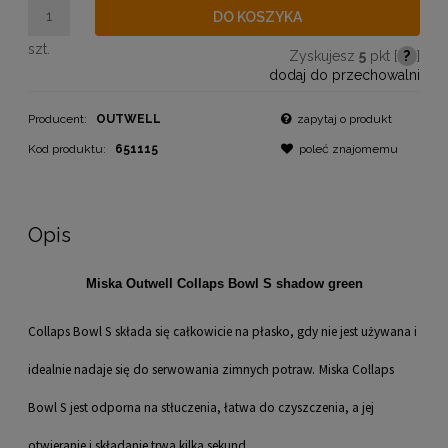
DO KOSZYKA
szt.
Zyskujesz
5
pkt [
?
]
dodaj do przechowalni
Producent:
OUTWELL
zapytaj o produkt
Kod produktu:
651115
poleć znajomemu
Opis
Miska Outwell Collaps Bowl S shadow green
Collaps Bowl S składa się całkowicie na płasko, gdy nie jest używana i
idealnie nadaje się do serwowania zimnych potraw.
Miska Collaps
Bowl S jest odporna na stłuczenia, łatwa do czyszczenia, a jej
otwieranie i składanie trwa kilka sekund.