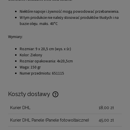
Niektóre napoje i żywność mogą powodować przebarwienia.
W tym produkcie nie należy stosować produktów tłustych i na
bazie oleju.
maks.
40°C
Wymiary:
Rozmiar: 9 x 20,5 cm (wys. x śr.)
Kolor: Zielony
Rozmiar opakowania: 4x20,5cm
Waga: 150 gr
Numer przedmiotu: 651115
Koszty dostawy
Cena nie zawiera ewentualnych kosztów płatności
Kurier DHL
18,00 zł
Kurier DHL Panele
(Panele fotowoltaiczne)
45,00 zł