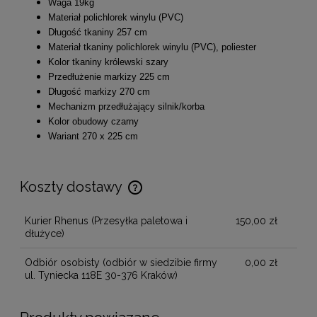
Waga 19kg
Materiał polichlorek winylu (PVC)
Długość tkaniny 257 cm
Materiał tkaniny polichlorek winylu (PVC), poliester
Kolor tkaniny królewski szary
Przedłużenie markizy 225 cm
Długość markizy 270 cm
Mechanizm przedłużający silnik/korba
Kolor obudowy czarny
Wariant 270 x 225 cm
Koszty dostawy
Cena nie zawiera ewentualnych kosztów płatności
Kurier Rhenus
(Przesyłka paletowa i
150,00 zł
dłużyce)
Odbiór osobisty
(odbiór w siedzibie firmy
0,00 zł
ul. Tyniecka 118E 30-376 Kraków)