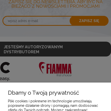
ZAPISZ SIĘ DO NEWSLETTERA, ABY BYĆ NA
BIEŻĄCO Z NOWOŚCIAMI I PROMOCJAMI
ZAPISZ SIĘ
JESTEŚMY AUTORYZOWANYM
DYSTRYBUTOREM
Dbamy o Twoją prywatność
POMOC
Pliki cookies i pokrewne im technologie umożliwiają
poprawne działanie strony i pomagają nam dostosować
ofertę do Twoich potrzeb. Możesz zaakceptować