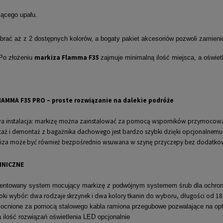
ącego upału.
rać aż z 2 dostępnych kolorów, a bogaty pakiet akcesoriów pozwoli zamienić
markiza Flamma F35
 Po złożeniu
zajmuje minimalną ilość miejsca, a oświe
IAMMA F35 PRO – proste rozwiązanie na dalekie podróże
a instalacja: markizę można zainstalować za pomocą wsporników przymocowa
aż i demontaż z bagażnika dachowego jest bardzo szybki dzięki opcjonalnem
iza może być również bezpośrednio wsuwana w szynę przyczepy bez dodatk
HNICZNE
entowany system mocujący markizę z podwójnym systemem śrub dla ochron
oki wybór: dwa rodzaje skrzynek i dwa kolory tkanin do wyboru, długości od 1
cnione za pomocą stalowego kabla ramiona przegubowe pozwalające na opt
 ilość rozwiązań oświetlenia LED opcjonalnie