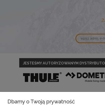
Z
JESTEŚMY AUTORYZOWANYM DYSTRYBUT
Dbamy o Twoją prywatność