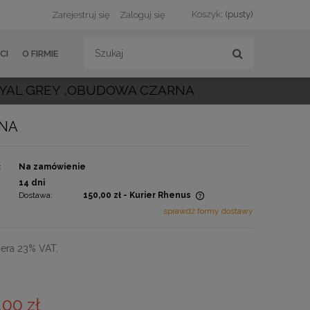
Koszyk:
(pusty)
Zarejestruj się
Zaloguj się
CI
O FIRMIE
ROYAL GREY ,OBUDOWA CZARNA
RNA
:
Na zamówienie
:
14 dni
Dostawa:
150,00 zł
- Kurier Rhenus
sprawdź formy dostawy
Cena nie zawiera ewentualnych
kosztów płatności
era 23% VAT,
,00 zł