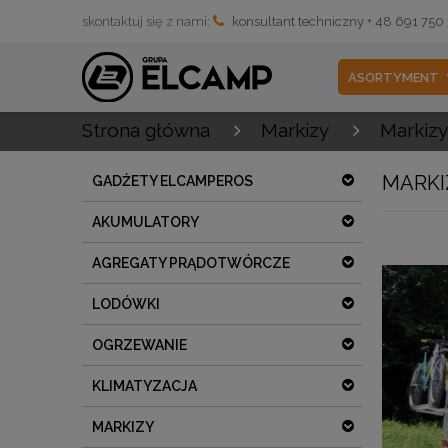
skontaktuj się z nami:
konsultant techniczny + 48 691 750
ASORTYMENT
Strona główna
Markizy
Markizy
MARKI
GADŻETY ELCAMPEROS
AKUMULATORY
AGREGATY PRĄDOTWÓRCZE
LODÓWKI
OGRZEWANIE
KLIMATYZACJA
MARKIZY