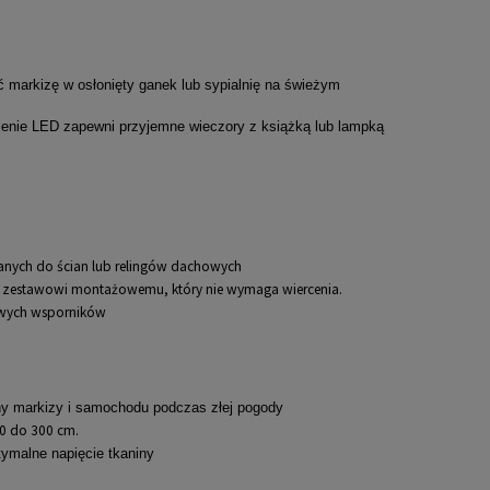
 markizę w osłonięty ganek lub sypialnię na świeżym
tlenie LED zapewni przyjemne wieczory z książką lub lampką
nych do ścian lub relingów dachowych
u zestawowi montażowemu, który nie wymaga wiercenia.
owych wsporników
y markizy i samochodu podczas złej pogody
80 do 300 cm.
ymalne napięcie tkaniny