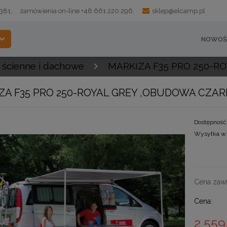
 381,
zamówienia on-line +48 661 220 296,
sklep@elcamp.pl
NOWOŚ
 ścienne i dachowe
MARKIZA F35 PRO 250-
ZA F35 PRO 250-ROYAL GREY ,OBUDOWA CZA
Dostępność
Wysyłka w
Cena zawi
Cena:
2 559