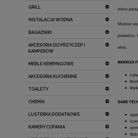
GRILL
mimo panuj
INSTALACJA WODNA
Możesz wyb
BAGAŻNIKI
powietrzu.
AKCESORIA DO PRZYCZEP I
wina.
KAMPERÓW
MARKIZA F
MEBLE KEMPINGOWE
Łatw
AKCESORIA KUCHENNE
Mont
Mark
TOALETY
DANE TEC
CHEMIA
LUSTERKA DODATKOWE
opat
Szer
KAMERY COFANIA
wzmo
duża