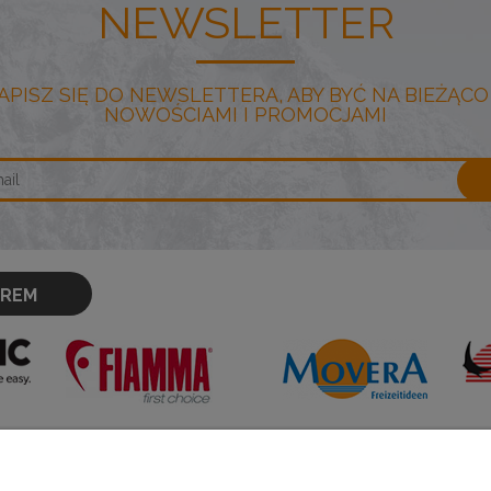
NEWSLETTER
APISZ SIĘ DO NEWSLETTERA, ABY BYĆ NA BIEŻĄCO
NOWOŚCIAMI I PROMOCJAMI
OREM