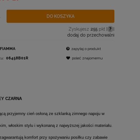
.
DO KOSZYKA
Zyskujesz
255
pkt [
?
]
dodaj do przechowalni
FIAMMA
zapytaj o produkt
tu:
06458B01R
poleć znajomemu
EY CZARNA
jącą przyjemny cień osłoną ze szklanką zimnego napoju w
im, włoskim stylu i wykonaną z najwyższej jakości materiału.
agwarantują komfort przy spożywaniu posiłku czy zabawie