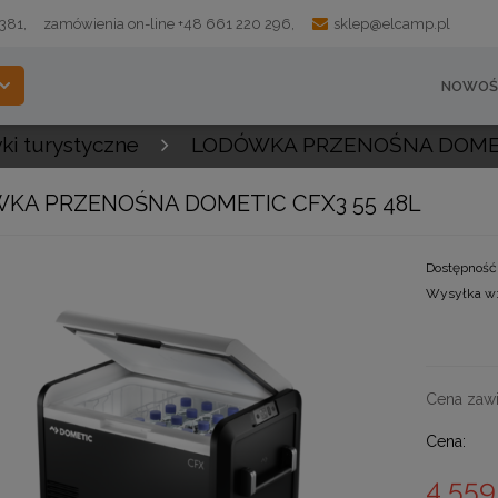
 381,
zamówienia on-line +48 661 220 296,
sklep@elcamp.pl
NOWOŚ
i turystyczne
LODÓWKA PRZENOŚNA DOMET
KA PRZENOŚNA DOMETIC CFX3 55 48L
Dostępność
Wysyłka w
Cena zawi
Cena:
4 559