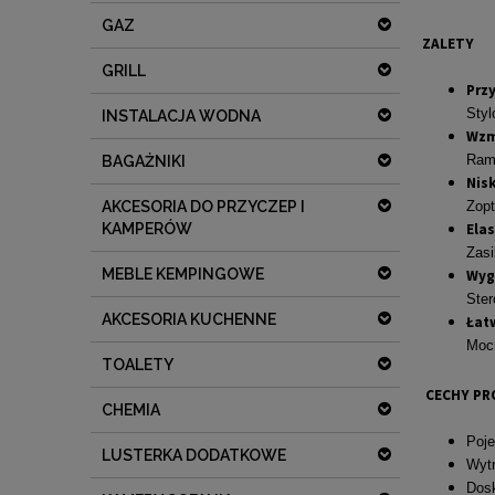
GAZ
ZALETY
GRILL
Przy
Styl
INSTALACJA WODNA
Wzm
Ramy
BAGAŻNIKI
Nisk
Zop
AKCESORIA DO PRZYCZEP I
Elas
KAMPERÓW
Zasi
MEBLE KEMPINGOWE
Wyg
Ster
AKCESORIA KUCHENNE
Łat
Moc
TOALETY
CECHY P
CHEMIA
Poje
LUSTERKA DODATKOWE
Wytr
Dosk