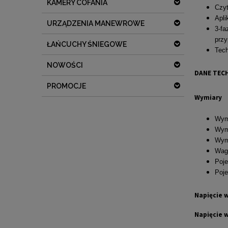
KAMERY COFANIA
Czyt
Apli
URZĄDZENIA MANEWROWE
3-fa
prz
ŁAŃCUCHY ŚNIEGOWE
Tech
NOWOŚCI
DANE TEC
PROMOCJE
Wymiary
Wym
Wym
Wym
Waga
Poje
Poje
Napięcie 
Napięcie w