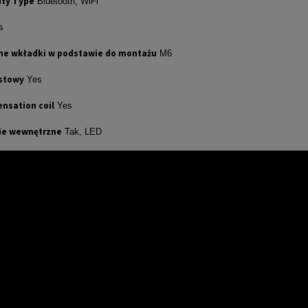
ity Type
Bluetooth, WiFi
s
e wkładki w podstawie do montażu
M6
stowy
Yes
nsation coil
Yes
ie wewnętrzne
Tak, LED