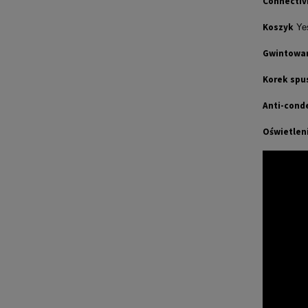
Connectiv
Koszyk
Ye
Gwintowan
Korek spu
Anti-conde
Oświetlen