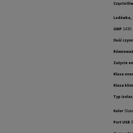
Częstotli
Lodówka, 
GWP
1430
Ilość czyn
Równoważ
Zużycie en
Klasa ene
Klasa kli
Typ izolac
Kolor
Slate
Port USB
5