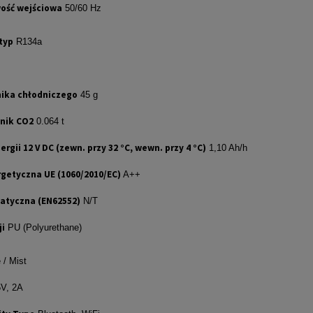
wość wejściowa
50/60 Hz
typ
R134a
nika chłodniczego
45 g
nik CO2
0.064 t
ergii 12 V DC (zewn. przy 32 °C, wewn. przy 4 °C)
1,10 Ah/h
rgetyczna UE (1060/2010/EC)
A++
matyczna (EN62552)
N/T
ji
PU (Polyurethane)
 / Mist
V, 2A