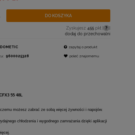
.
DO KOSZYKA
Zyskujesz
455
pkt [
?
]
dodaj do przechowalni
DOMETIC
zapytaj o produkt
tu:
9600025328
poleć znajomemu
FX3 55 48L
 czemu możesz zabrać ze sobą więcej żywności i napojów.
ydajnego chłodzenia i wygodnego zamrażania dzięki aplikacji
ięcej.