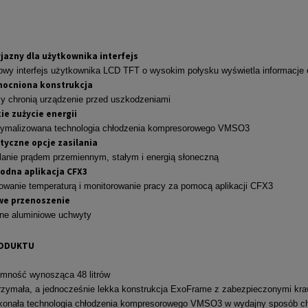
jazny dla użytkownika interfejs
owy interfejs użytkownika LCD TFT o wysokim połysku wyświetla informacje 
ocniona konstrukcja
 chronią urządzenie przed uszkodzeniami
ie zużycie energii
tymalizowana technologia chłodzenia kompresorowego VMSO3
tyczne opcje zasilania
lanie prądem przemiennym, stałym i energią słoneczną
odna aplikacja CFX3
owanie temperaturą i monitorowanie pracy za pomocą aplikacji CFX3
we przenoszenie
ne aluminiowe uchwyty
RODUKTU
mność wynosząca 48 litrów
zymała, a jednocześnie lekka konstrukcja ExoFrame z zabezpieczonymi kra
onała technologia chłodzenia kompresorowego VMSO3 w wydajny sposób chł