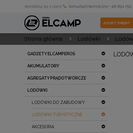
skontaktuj się z nami:
konsultant techniczny + 48 691 750
ASORTYMENT
Strona główna
Lodówki
Lodówk
LODÓW
GADŻETY ELCAMPEROS
AKUMULATORY
AGREGATY PRĄDOTWÓRCZE
LODÓWKI
LODÓWKI DO ZABUDOWY
LODÓWKI TURYSTYCZNE
AKCESORIA