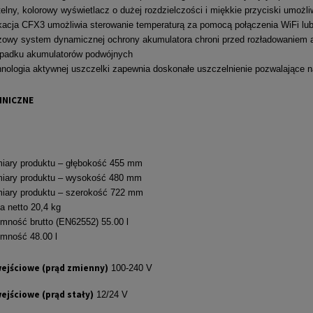
elny, kolorowy wyświetlacz o dużej rozdzielczości i miękkie przyciski umożliw
kacja CFX3 umożliwia sterowanie temperaturą za pomocą połączenia WiFi lub B
zowy system dynamicznej ochrony akumulatora chroni przed rozładowaniem
ypadku akumulatorów podwójnych
nologia aktywnej uszczelki zapewnia doskonałe uszczelnienie pozwalające 
HNICZNE
iary produktu – głębokość 455 mm
iary produktu – wysokość 480 mm
iary produktu – szerokość 722 mm
 netto 20,4 kg
mność brutto (EN62552) 55.00 l
mność 48.00 l
wejściowe (prąd zmienny)
100-240 V
ejściowe (prąd stały)
12/24 V