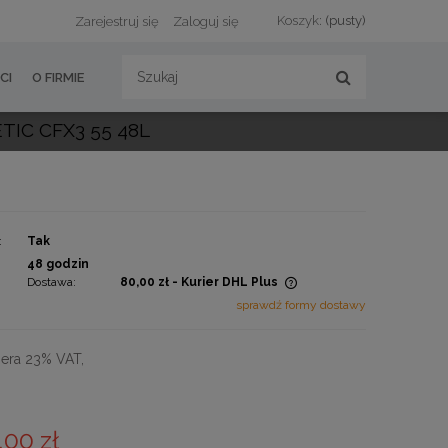
Koszyk:
(pusty)
Zarejestruj się
Zaloguj się
CI
O FIRMIE
IC CFX3 55 48L
:
Tak
:
48 godzin
Dostawa:
80,00 zł
- Kurier DHL Plus
sprawdź formy dostawy
Cena nie zawiera ewentualnych
kosztów płatności
era 23% VAT,
,00 zł