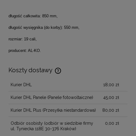
długość całkowita: 850 mm,
długość wysięgnika (do korby): 550 mm,
rozmiar: 19 cali,
producent: AL-KO.
Koszty dostawy
Cena nie zawiera ewentualnych kosztów płatności
Kurier DHL
18,00 zł
Kurier DHL Panele
(Panele fotowoltaiczne)
45,00 zł
Kurier DHL Plus
(Przesyłka niestandardowa)
80,00 zł
Odbiór osobisty
(odbiór w siedzibie firmy
0,00 zł
ul. Tyniecka 118E 30-376 Kraków)