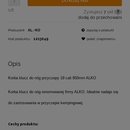
DO KOSZYKA
szt.
Zyskujesz
7
pkt [
?
]
dodaj do przechowalni
Producent:
AL.-KO
zapytaj o produkt
Kod produktu:
1213049
poleć znajomemu
Opis
Korba klucz do nóg przyczepy 19 cali 850mm ALKO
Korba klucz do nóg renomowanej firmy ALKO. Idealnie nadaje się
do zastosowania w przyczepie kempingowej.
Cechy produktu: