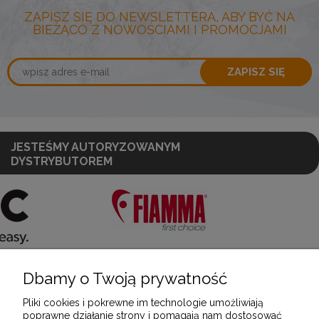
ZAPISZ SIĘ DO NEWSLETTERA, ABY BYĆ NA
BIEŻĄCO Z NOWOŚCIAMI I PROMOCJAMI
ZAPISZ SIĘ
JESTEŚMY AUTORYZOWANYM
DYSTRYBUTOREM
Dbamy o Twoją prywatność
POMOC
Pliki cookies i pokrewne im technologie umożliwiają
poprawne działanie strony i pomagają nam dostosować