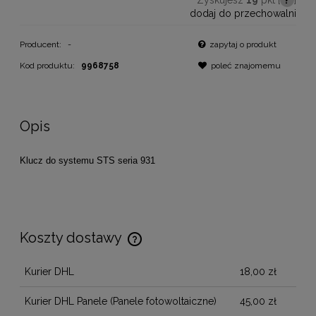
dodaj do przechowalni
Producent:
-
zapytaj o produkt
Kod produktu:
9968758
poleć znajomemu
Opis
Klucz do systemu STS seria 931
Koszty dostawy
Cena nie zawiera ewentualnych kosztów płatności
Kurier DHL
18,00 zł
Kurier DHL Panele
(Panele fotowoltaiczne)
45,00 zł