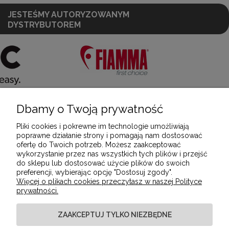
JESTEŚMY AUTORYZOWANYM
DYSTRYBUTOREM
Dbamy o Twoją prywatność
POMOC
Pliki cookies i pokrewne im technologie umożliwiają
poprawne działanie strony i pomagają nam dostosować
ofertę do Twoich potrzeb. Możesz zaakceptować
MOJE KONTO
wykorzystanie przez nas wszystkich tych plików i przejść
do sklepu lub dostosować użycie plików do swoich
preferencji, wybierając opcję "Dostosuj zgody".
Więcej o plikach cookies przeczytasz w naszej Polityce
PŁATNOŚCI I DOSTAWA
prywatności.
ZAAKCEPTUJ TYLKO NIEZBĘDNE
INFORMACJE