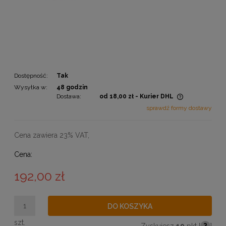
Dostępność:
Tak
Wysyłka w:
48 godzin
Dostawa:
od 18,00 zł
- Kurier DHL
Cena nie zawiera ewentualnych kosztów płatności
sprawdź formy dostawy
Cena zawiera 23% VAT,
Cena:
192,00 zł
DO KOSZYKA
szt.
Zyskujesz
19
pkt [
?
]