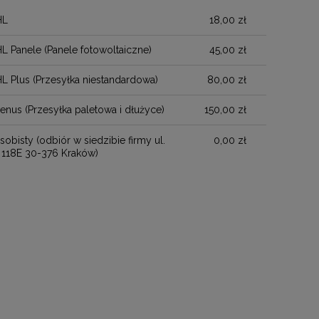
HL
18,00 zł
Cena nie zawiera ewentualnych kosztów
płatności
HL Panele
(Panele fotowoltaiczne)
45,00 zł
HL Plus
(Przesyłka niestandardowa)
80,00 zł
henus
(Przesyłka paletowa i dłużyce)
150,00 zł
sobisty
(odbiór w siedzibie firmy ul.
0,00 zł
 118E 30-376 Kraków)