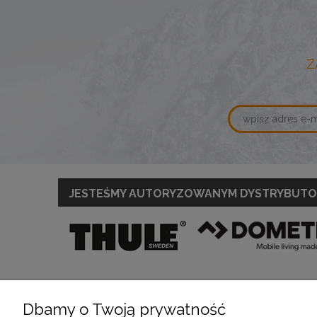
Z
JESTEŚMY AUTORYZOWANYM DYSTRYBUT
Dbamy o Twoją prywatność