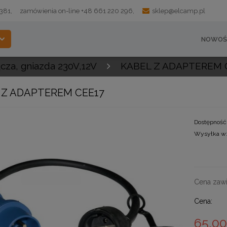
 381,
zamówienia on-line +48 661 220 296,
sklep@elcamp.pl
NOWOŚ
ącza, gniazda 230V,12V
KABEL Z ADAPTEREM 
 Z ADAPTEREM CEE17
Dostępność
Wysyłka w
Cena zawi
Cena:
65,00