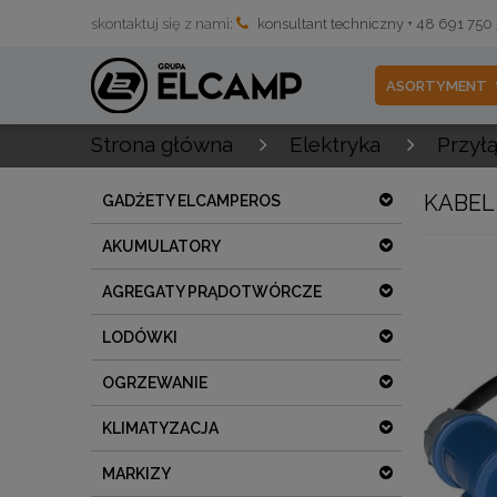
skontaktuj się z nami:
konsultant techniczny + 48 691 750
ASORTYMENT
Strona główna
Elektryka
Przył
KABEL
GADŻETY ELCAMPEROS
AKUMULATORY
AGREGATY PRĄDOTWÓRCZE
LODÓWKI
OGRZEWANIE
KLIMATYZACJA
MARKIZY