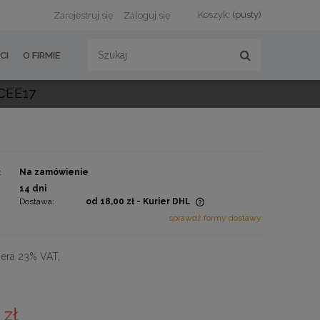
Koszyk:
(pusty)
Zarejestruj się
Zaloguj się
CI
O FIRMIE
CEE17
:
Na zamówienie
:
14 dni
Dostawa:
od 18,00 zł
- Kurier DHL
sprawdź formy dostawy
Cena nie zawiera ewentualnych
kosztów płatności
era 23% VAT,
 zł