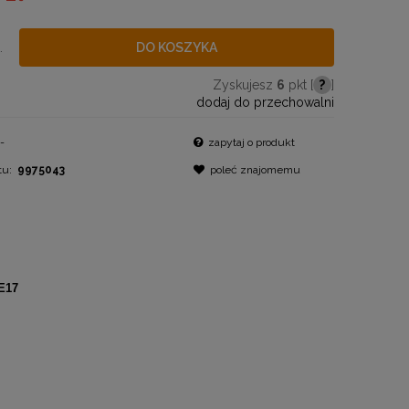
.
DO KOSZYKA
Zyskujesz
6
pkt [
?
]
dodaj do przechowalni
-
zapytaj o produkt
tu:
9975043
poleć znajomemu
E17