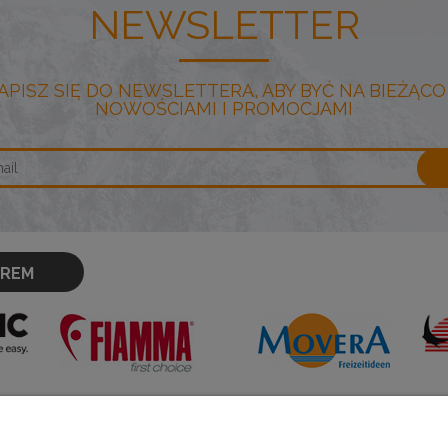
NEWSLETTER
APISZ SIĘ DO NEWSLETTERA, ABY BYĆ NA BIEŻĄCO
NOWOŚCIAMI I PROMOCJAMI
OREM