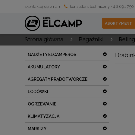
skontaktuj się z nami:
konsultant techniczny + 48 691 750
ASORTYMENT
Strona główna
Bagażniki
Reling
Drabin
GADŻETY ELCAMPEROS
AKUMULATORY
AGREGATY PRĄDOTWÓRCZE
LODÓWKI
OGRZEWANIE
KLIMATYZACJA
MARKIZY