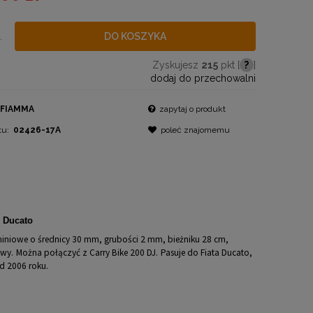
.
DO KOSZYKA
Zyskujesz
215
pkt [
?
]
dodaj do przechowalni
FIAMMA
zapytaj o produkt
tu:
02426-17A
poleć znajomemu
 Ducato
iniowe o średnicy 30 mm, grubości 2 mm, bieżniku 28 cm,
owy.
Można połączyć z Carry Bike 200 DJ.
Pasuje do Fiata Ducato,
d 2006 roku.