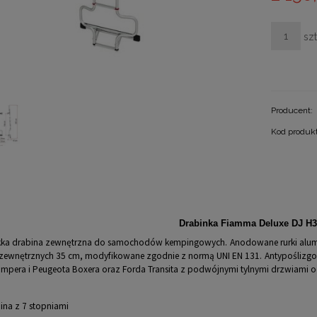
szt
Producent:
Kod produk
Drabinka Fiamma Deluxe DJ H3
lekka drabina zewnętrzna do samochodów kempingowych.
Anodowane rurki alum
zewnętrznych 35 cm, modyfikowane zgodnie z normą UNI EN 131.
Antypoślizg
umpera i Peugeota Boxera oraz Forda Transita z podwójnymi tylnymi drzwiami o
ina z 7 stopniami