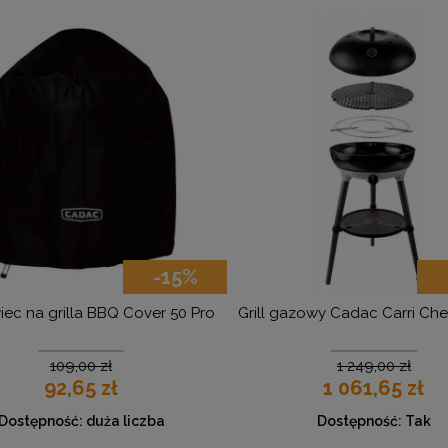
-15%
-15%
a BBQ Cover 50 Pro
Grill gazowy Cadac Carri Chef 50 BBQ
0 zł
1 249,00 zł
5 zł
1 061,65 zł
duża liczba
Dostępność:
Tak