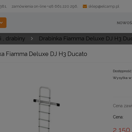
 381,
zamówienia on-line +48 661 220 296,
sklep@elcamp.pl
NOWOŚ
i , drabiny
Drabinka Fiamma Deluxe DJ H3 Du
ka Fiamma Deluxe DJ H3 Ducato
Dostępność
Wysyłka w
Cena zawi
Cena:
2 150