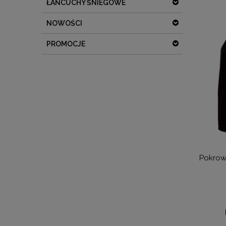
ŁAŃCUCHY ŚNIEGOWE
NOWOŚCI
PROMOCJE
-15%
Katalog ACSI 2026 w języku angielskim
Pokrowiec na grill
120,00 zł
109,0
102,00 zł
92,6
Dostępność:
duża liczba
Dostępność: