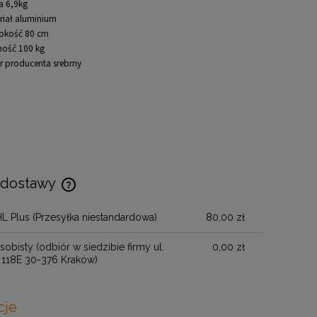
 6,9kg
riał aluminium
okość 80 cm
ość 100 kg
r producenta srebrny
 dostawy
HL Plus
(Przesyłka niestandardowa)
80,00 zł
Cena nie zawiera ewentualnych kosztów
płatności
sobisty
(odbiór w siedzibie firmy ul.
0,00 zł
 118E 30-376 Kraków)
cje