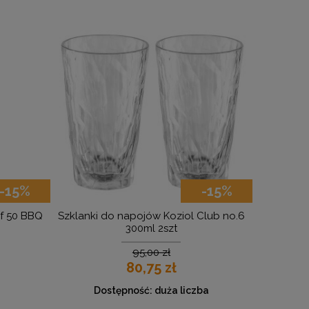
-15%
Szklanki do napojów Koziol Club no.6
Zestaw naczyń Easy Ca
300ml 2szt
dla 4 o
95,00 zł
149,00 
80,75 zł
126,65
Dostępność:
duża liczba
Dostępność:
du