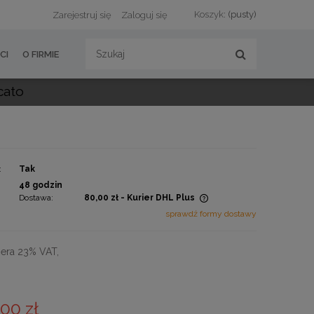
Koszyk:
(pusty)
Zarejestruj się
Zaloguj się
CI
O FIRMIE
cato
:
Tak
:
48 godzin
Dostawa:
80,00 zł
- Kurier DHL Plus
sprawdź formy dostawy
Cena nie zawiera ewentualnych
kosztów płatności
era 23% VAT,
,00 zł