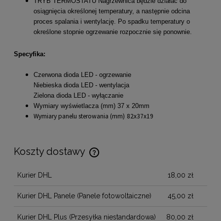
TRYB TERMOSTATU Nagrzewnica będzie działać do
osiągnięcia określonej temperatury, a następnie odcina
proces spalania i wentylację. Po spadku temperatury o
określone stopnie ogrzewanie rozpocznie się ponownie.
Specyfika:
Czerwona dioda LED - ogrzewanie
Niebieska dioda LED - wentylacja
Zielona dioda LED - wyłączanie
Wymiary wyświetlacza (mm) 37 x 20mm
Wymiary panelu sterowania (mm)
82x37x19
Koszty dostawy
Cena nie zawiera ewentualnych kosztów płatności
Kurier DHL
18,00 zł
Kurier DHL Panele
(Panele fotowoltaiczne)
45,00 zł
Kurier DHL Plus
(Przesyłka niestandardowa)
80,00 zł