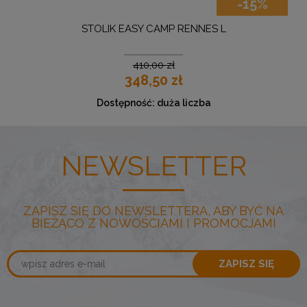
-15%
STOLIK EASY CAMP RENNES L
GRI
410,00 zł
348,50 zł
Dostępność:
duża liczba
NEWSLETTER
ZAPISZ SIĘ DO NEWSLETTERA, ABY BYĆ NA
BIEŻĄCO Z NOWOŚCIAMI I PROMOCJAMI
ZAPISZ SIĘ