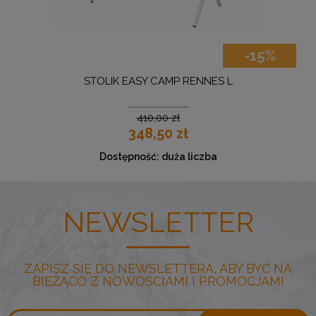
-15%
STOLIK EASY CAMP RENNES L
GRI
410,00 zł
348,50 zł
Dostępność:
duża liczba
NEWSLETTER
ZAPISZ SIĘ DO NEWSLETTERA, ABY BYĆ NA
BIEŻĄCO Z NOWOŚCIAMI I PROMOCJAMI