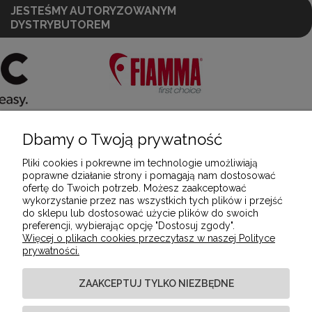
JESTEŚMY AUTORYZOWANYM
DYSTRYBUTOREM
Dbamy o Twoją prywatność
POMOC
Pliki cookies i pokrewne im technologie umożliwiają
poprawne działanie strony i pomagają nam dostosować
ofertę do Twoich potrzeb. Możesz zaakceptować
MOJE KONTO
wykorzystanie przez nas wszystkich tych plików i przejść
do sklepu lub dostosować użycie plików do swoich
preferencji, wybierając opcję "Dostosuj zgody".
Więcej o plikach cookies przeczytasz w naszej Polityce
PŁATNOŚCI I DOSTAWA
prywatności.
ZAAKCEPTUJ TYLKO NIEZBĘDNE
INFORMACJE